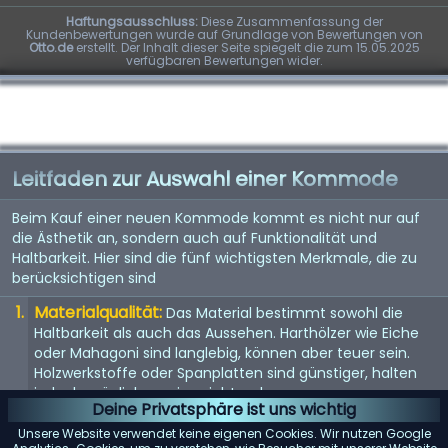
Haftungsausschluss:
Diese Zusammenfassung der
Kundenbewertungen wurde auf Grundlage von Bewertungen von
Otto.de
erstellt. Der Inhalt dieser Seite spiegelt die zum 15.05.2025
verfügbaren Bewertungen wider.
Leitfaden zur Auswahl einer Kommode
Beim Kauf einer neuen Kommode kommt es nicht nur auf
die Ästhetik an, sondern auch auf Funktionalität und
Haltbarkeit. Hier sind die fünf wichtigsten Merkmale, die zu
berücksichtigen sind
Materialqualität:
Das Material bestimmt sowohl die
Haltbarkeit als auch das Aussehen. Harthölzer wie Eiche
oder Mahagoni sind langlebig, können aber teuer sein.
Holzwerkstoffe oder Spanplatten sind günstiger, halten
jedoch möglicherweise nicht so lange.
Deine Privatsphäre ist uns wichtig
Größe und Stauraum:
Überlegen Sie, wie viel Stauraum
Unsere Website verwendet keine eigenen Cookies. Wir nutzen Google
Sie benötigen und wie viel Platz in Ihrem Zimmer zur