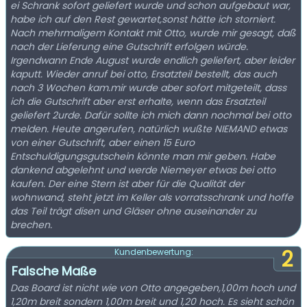
ei Schrank sofort geliefert wurde und schon aufgebaut war,
habe ich auf den Rest gewartet,sonst hätte ich storniert.
Nach mehrmaligem Kontakt mit Otto, wurde mir gesagt, daß
nach der Lieferung eine Gutschrift erfolgen würde.
Irgendwann Ende August wurde endlich geliefert, aber leider
kaputt. Wieder anruf bei otto, Ersatzteil bestellt, das auch
nach 3 Wochen kam.mir wurde aber sofort mitgeteilt, dass
ich die Gutschrift aber erst erhalte, wenn das Ersatzteil
geliefert 2urde. Dafür sollte ich mich dann nochmal bei otto
melden. Heute angerufen, natürlich wußte NIEMAND etwas
von einer Gutschrift, aber einen 15 Euro
Entschuldigungsgutschein könnte man mir geben. Habe
dankend abgelehnt und werde Niemeyer etwas bei otto
kaufen. Der eine Stern ist aber für die Qualität der
wohnwand, steht jetzt im Keller als vorratsschrank und hoffe
das Teil trägt disen und Gläser ohne auseinander zu
brechen.
2
Kundenbewertung:
Falsche Maße
Das Board ist nicht wie von Otto angegeben,1,00m hoch und
1,20m breit sondern 1,00m breit und 1,20 hoch. Es sieht schön