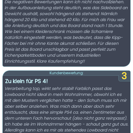
Die negativen Bewertungen kann ich nicht nachvollziehen.
In der Aufbauanleitung steht deutlich, was das Sideboard an
Gewicht aushält, sowohl hängend als stehend: Nämlich
hängend 20 Kilo und stehend 40 Kilo. Für mich als Frau war
die Anleitung deutlich und das Board stand nach 1 Stunde.
Wie bei einem Kleiderschrank müssen die Scharniere
natürlich eingestellt werden, was bedeutet, dass die Kipp-
Fächer bei mir ohne Kante akurrat schließen. Für diesen
Preis ist das Board unschlagbar und passt perfekt zum
Eichenparkettboden und unserem Industriellen
Einrichtungsstil. Klare Kaufempfehlung!!
3
Kundenbewertung:
Zu klein für PS 4!
Verarbeitung top, wirkt sehr stabil! Farblich passt das
Lowboard nicht ideal in mein Wohnzimmer, obwohl ich es
mit den Mustern verglichen hatte - den Schuh muss ich mir
aber selber anziehen. Was mich dann aber doch sehr
enttäuscht, dass eine simple PS4 ca. einen Zentimeter aus
dem unteren Fach hervorschaut (also nicht ganz reinpasst).
Ich habe sie im Wohnzimmer hängen - schaut ganz gut aus.
Allerdings kann ich es mir als stehendes Lowboard nicht