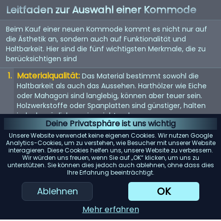
Leitfaden zur Auswahl einer Kommode
Beim Kauf einer neuen Kommode kommt es nicht nur auf
die Ästhetik an, sondern auch auf Funktionalität und
Haltbarkeit. Hier sind die fünf wichtigsten Merkmale, die zu
berücksichtigen sind
Materialqualität:
Das Material bestimmt sowohl die
Haltbarkeit als auch das Aussehen. Harthölzer wie Eiche
oder Mahagoni sind langlebig, können aber teuer sein.
Holzwerkstoffe oder Spanplatten sind günstiger, halten
jedoch möglicherweise nicht so lange.
Deine Privatsphäre ist uns wichtig
Größe und Stauraum:
Überlegen Sie, wie viel Stauraum
Unsere Website verwendet keine eigenen Cookies. Wir nutzen Google
Sie benötigen und wie viel Platz in Ihrem Zimmer zur
Analytics-Cookies, um zu verstehen, wie Besucher mit unserer Website
interagieren. Diese Cookies helfen uns, unsere Website zu verbessern.
Verfügung steht. Messen Sie den Bereich, in dem Sie die
Wir würden uns freuen, wenn Sie auf „OK“ klicken, um uns zu
Kommode aufstellen möchten, um sicherzustellen, dass
unterstützen. Sie können dies jedoch auch ablehnen, ohne dass dies
sie passt.
Ihre Erfahrung beeinträchtigt.
Konstruktion der Schubladen:
Suchen Sie nach
OK
Ablehnen
Schubladen mit Schwalbenschwanzverbindungen, da
diese stabiler sind. Vollauszugsführungen ermöglichen
Mehr erfahren
zudem einen einfachen Zugriff auf den gesamten Inhalt