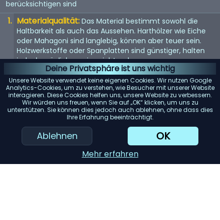
berücksichtigen sind
Materialqualität:
Das Material bestimmt sowohl die
Haltbarkeit als auch das Aussehen. Harthölzer wie Eiche
oder Mahagoni sind langlebig, können aber teuer sein.
Holzwerkstoffe oder Spanplatten sind günstiger, halten
jedoch möglicherweise nicht so lange.
Deine Privatsphäre ist uns wichtig
Größe und Stauraum:
Überlegen Sie, wie viel Stauraum
Unsere Website verwendet keine eigenen Cookies. Wir nutzen Google
Sie benötigen und wie viel Platz in Ihrem Zimmer zur
Analytics-Cookies, um zu verstehen, wie Besucher mit unserer Website
interagieren. Diese Cookies helfen uns, unsere Website zu verbessern.
Verfügung steht. Messen Sie den Bereich, in dem Sie die
Wir würden uns freuen, wenn Sie auf „OK“ klicken, um uns zu
Kommode aufstellen möchten, um sicherzustellen, dass
unterstützen. Sie können dies jedoch auch ablehnen, ohne dass dies
sie passt.
Ihre Erfahrung beeinträchtigt.
Konstruktion der Schubladen:
Suchen Sie nach
OK
Ablehnen
Schubladen mit Schwalbenschwanzverbindungen, da
diese stabiler sind. Vollauszugsführungen ermöglichen
Mehr erfahren
zudem einen einfachen Zugriff auf den gesamten Inhalt
der Schublade.