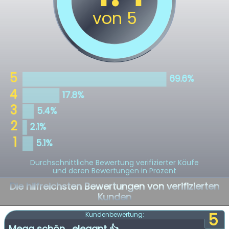
Durchschnittliche Bewertung verifizierter Käufe
und deren Bewertungen in Prozent
Die hilfreichsten Bewertungen von verifizierten
Kunden
5
Kundenbewertung:
Mega schön , elegant 👍