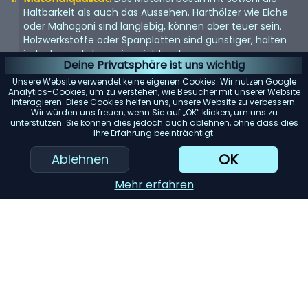
Haltbarkeit als auch das Aussehen. Harthölzer wie Eiche
oder Mahagoni sind langlebig, können aber teuer sein.
Holzwerkstoffe oder Spanplatten sind günstiger, halten
jedoch möglicherweise nicht so lange.
Deine Privatsphäre ist uns wichtig
Größe und Stauraum:
Überlegen Sie, wie viel Stauraum
Unsere Website verwendet keine eigenen Cookies. Wir nutzen Google
Sie benötigen und wie viel Platz in Ihrem Zimmer zur
Analytics-Cookies, um zu verstehen, wie Besucher mit unserer Website
interagieren. Diese Cookies helfen uns, unsere Website zu verbessern.
Verfügung steht. Messen Sie den Bereich, in dem Sie die
Wir würden uns freuen, wenn Sie auf „OK“ klicken, um uns zu
Kommode aufstellen möchten, um sicherzustellen, dass
unterstützen. Sie können dies jedoch auch ablehnen, ohne dass dies
sie passt.
Ihre Erfahrung beeinträchtigt.
Konstruktion der Schubladen:
Suchen Sie nach
OK
Ablehnen
Schubladen mit Schwalbenschwanzverbindungen, da
diese stabiler sind. Vollauszugsführungen ermöglichen
Mehr erfahren
zudem einen einfachen Zugriff auf den gesamten Inhalt
der Schublade.
KI-Einkaufsassistent