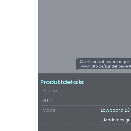
Alle Kundenbewertungen f
www.otto.de/kundenbewert
Produktdetails:
Marke:
GTIN:
Modell:
Lowboard LO
, Modernes gr