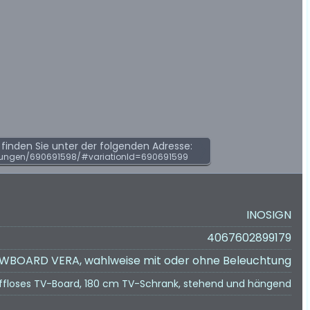
inden Sie unter der folgenden Adresse:
ungen/690691598/#variationId=690691599
INOSIGN
4067602899179
WBOARD VERA, wahlweise mit oder ohne Beleuchtung
iffloses TV-Board, 180 cm TV-Schrank, stehend und hängend