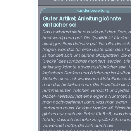
Kundenbewertung:
Guter Artikel; Anleitung könnte
einfacher sei
Das Lowboard sieht aus wie auf dem Foto, a
hochwertig und gut. Die Qualität ist für den
niedrigen Preis definitiv gut. Für alle, die sich
fragen, was das für eine Leiste über den Türe
Es handelt sich um dünne Glasplatten, die a
"Decke" des Lombards montiert werden. Die
Anleitung könnte etwas ausführlicher sein. M
logischem Denken und Erfahrung im Aufba
Möbeln eines schwedischen Möbelhauses 
man das hinbekommen. Die Einzelteile sind 
nummerierten Tütchen verpackt und jedes
Möbel-Teilstück hat eine eigene Nummer, 
man nachvollziehen kann, was man wann
verbauen muss. Einziges Manko: AB Päckch
gibt es nur noch ein Paket für 5.-8., was daz
führte, dass ich beinahe zu große Schraube
verwendet hätte, die sich durch die