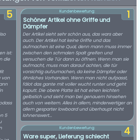
5
1
Kundenbewertung:
Schöner Artikel ohne Griffe und
Dämpfer
lso
Der Artikel sieht sehr schön aus, das wars aber
auch. Der Artikel hat keine Griffe und das
aufmachen ist eine Qual, denn mann muss immer
n ist:
zwischen den schmalen Spalt greifen und
n die
versuchen die Tür dann zu öffnen. Wenn man sie
aufmacht, muss man darauf achten, die tür
it
vorsichtig aufzumachen, da keine Dämpfer oder
u von
ähnliches Vorhanden. Wenn man nicht aufpasst,
kann
fälot das gante mit voller wucht runter und geht
in
kaputt. Die obere Platte ist hat einen leichten
gelbstich und sieht man bei genauem hinsehen
sodass
auch von weitem. Alles in allem, minderwertiger an
allem gesparter lowboard und überhaupt nicht
en 5
lohnenswert...
u
n
4
Kundenbewertung:
Ware super, Lieferung schlecht