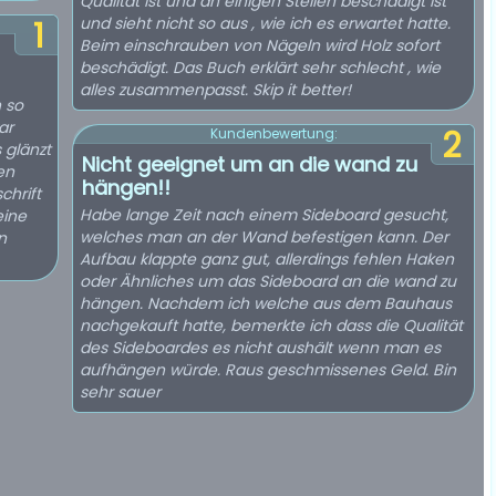
Qualität ist und an einigen Stellen beschädigt ist
und sieht nicht so aus , wie ich es erwartet hatte.
1
Beim einschrauben von Nägeln wird Holz sofort
beschädigt. Das Buch erklärt sehr schlecht , wie
alles zusammenpasst. Skip it better!
 so
ar
2
Kundenbewertung:
 glänzt
Nicht geeignet um an die wand zu
en
hängen!!
chrift
Habe lange Zeit nach einem Sideboard gesucht,
eine
welches man an der Wand befestigen kann. Der
n
Aufbau klappte ganz gut, allerdings fehlen Haken
oder Ähnliches um das Sideboard an die wand zu
hängen. Nachdem ich welche aus dem Bauhaus
nachgekauft hatte, bemerkte ich dass die Qualität
des Sideboardes es nicht aushält wenn man es
aufhängen würde. Raus geschmissenes Geld. Bin
sehr sauer