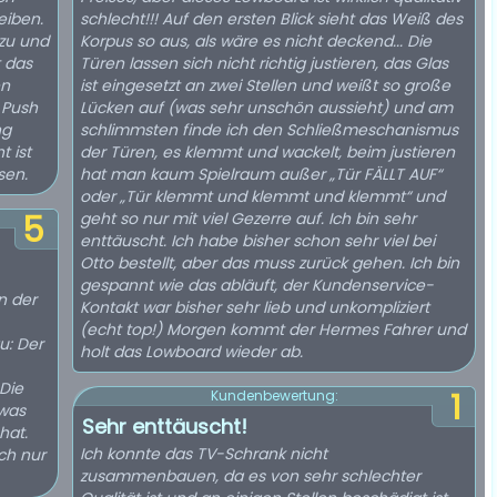
eiben.
schlecht!!! Auf den ersten Blick sieht das Weiß des
 zu und
Korpus so aus, als wäre es nicht deckend... Die
 das
Türen lassen sich nicht richtig justieren, das Glas
en
ist eingesetzt an zwei Stellen und weißt so große
 Push
Lücken auf (was sehr unschön aussieht) und am
ng
schlimmsten finde ich den Schließmeschanismus
 ist
der Türen, es klemmt und wackelt, beim justieren
sen.
hat man kaum Spielraum außer „Tür FÄLLT AUF“
oder „Tür klemmt und klemmt und klemmt“ und
5
geht so nur mit viel Gezerre auf. Ich bin sehr
enttäuscht. Ich habe bisher schon sehr viel bei
Otto bestellt, aber das muss zurück gehen. Ich bin
gespannt wie das abläuft, der Kundenservice-
n der
Kontakt war bisher sehr lieb und unkompliziert
(echt top!) Morgen kommt der Hermes Fahrer und
holt das Lowboard wieder ab.
1
Kundenbewertung:
 was
Sehr enttäuscht!
hat.
Ich konnte das TV-Schrank nicht
ich nur
zusammenbauen, da es von sehr schlechter