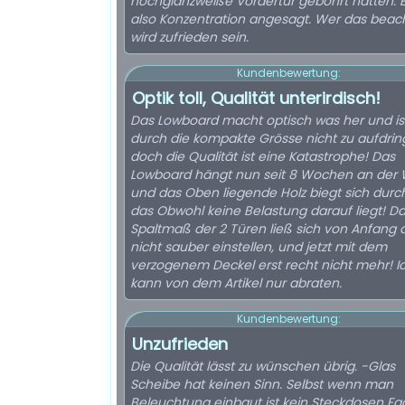
hochglanzweiße Vordertür gebohrt hätten. Es
also Konzentration angesagt. Wer das beach
wird zufrieden sein.
Kundenbewertung:
Optik toll, Qualität unterirdisch!
Das Lowboard macht optisch was her und is
durch die kompakte Grösse nicht zu aufdring
doch die Qualität ist eine Katastrophe! Das
Lowboard hängt nun seit 8 Wochen an der
und das Oben liegende Holz biegt sich durc
das Obwohl keine Belastung darauf liegt! D
Spaltmaß der 2 Türen ließ sich von Anfang 
nicht sauber einstellen, und jetzt mit dem
verzogenem Deckel erst recht nicht mehr! Ich
kann von dem Artikel nur abraten.
Kundenbewertung:
Unzufrieden
Die Qualität lässt zu wünschen übrig. -Glas
Scheibe hat keinen Sinn. Selbst wenn man
Beleuchtung einbaut ist kein Steckdosen Fa