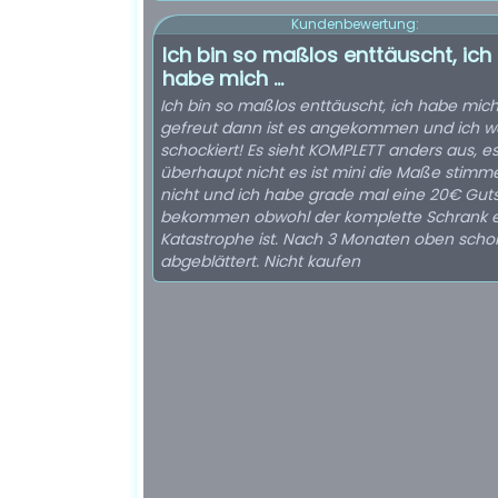
Kundenbewertung:
Ich bin so maßlos enttäuscht, ich
habe mich ...
Ich bin so maßlos enttäuscht, ich habe mich
gefreut dann ist es angekommen und ich w
schockiert! Es sieht KOMPLETT anders aus, es
überhaupt nicht es ist mini die Maße stimm
nicht und ich habe grade mal eine 20€ Guts
bekommen obwohl der komplette Schrank 
Katastrophe ist. Nach 3 Monaten oben scho
abgeblättert. Nicht kaufen