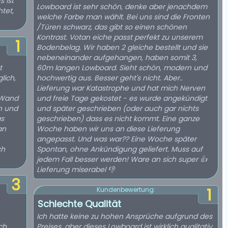
 ist
Lowboard ist sehr schön, denke aber jenachdem
tet,
welche Farbe man wählt. Bei uns sind die Fronten
/Türen schwarz, das gibt so einen schönen
Kontrast. Votan eiche passt perfekt zu unserem
1
Bodenbelag. Wir haben 2 gleiche bestellt und sie
nebeneinander aufgehangen, haben somit 3,
t
60m langen Lowboard. Sieht schön, modern und
lich,
hochwertig aus. Besser geht's nicht. Aber..
Lieferung war Katastrophe und hat mich Nerven
 Wand
und freie Tage gekostet - es wurde angekündigt
h und
und später geschrieben (oder auch gar nichts
as
geschrieben) dass es nicht kommt. Eine ganze
an
Woche haben wir uns an diese Lieferung
angepasst. Und was war?? Eine Woche später
Spontan, ohne Ankündigung geliefert. Muss auf
jedem Fall besser werden! Ware an sich super 👍
Lieferung miserabel 👎
3
1
Kundenbewertung:
Schlechte Qualität
Ich hatte keine zu hohen Ansprüche aufgrund des
ch
Preises, aber dieses Lowboard ist wirklich qualitativ