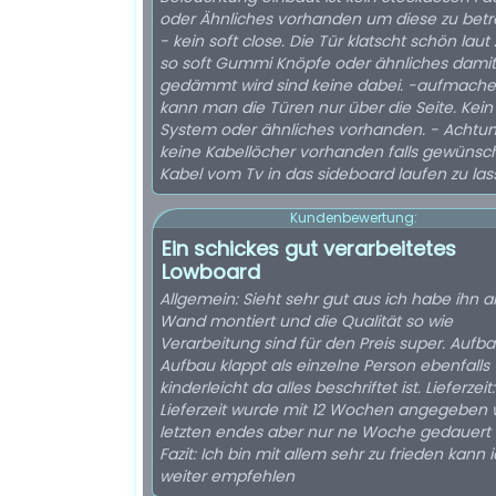
oder Ähnliches vorhanden um diese zu betr
- kein soft close. Die Tür klatscht schön laut
so soft Gummi Knöpfe oder ähnliches damit
gedämmt wird sind keine dabei. -aufmach
kann man die Türen nur über die Seite. Kein
System oder ähnliches vorhanden. - Achtu
keine Kabellöcher vorhanden falls gewünscht
Kabel vom Tv in das sideboard laufen zu las
Kundenbewertung:
Ein schickes gut verarbeitetes
Lowboard
Allgemein: Sieht sehr gut aus ich habe ihn a
Wand montiert und die Qualität so wie
Verarbeitung sind für den Preis super. Aufbau: Der
Aufbau klappt als einzelne Person ebenfalls
kinderleicht da alles beschriftet ist. Lieferzeit:Die
Lieferzeit wurde mit 12 Wochen angegeben
letzten endes aber nur ne Woche gedauert 
Fazit: Ich bin mit allem sehr zu frieden kann 
weiter empfehlen