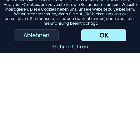
Verfügung steht. Messen Sie den Bereich, in dem Sie die
Analytics-Cookies, um zu verstehen, wie Besucher mit unserer Website
interagieren. Diese Cookies helfen uns, unsere Website zu verbessern.
Kommode aufstellen möchten, um sicherzustellen, dass
Wir würden uns freuen, wenn Sie auf „OK“ klicken, um uns zu
sie passt.
unterstützen. Sie können dies jedoch auch ablehnen, ohne dass dies
Ihre Erfahrung beeinträchtigt.
Konstruktion der Schubladen:
Suchen Sie nach
Schubladen mit Schwalbenschwanzverbindungen, da
OK
Ablehnen
diese stabiler sind. Vollauszugsführungen ermöglichen
zudem einen einfachen Zugriff auf den gesamten Inhalt
Mehr erfahren
der Schublade.
Design und Stil:
Wählen Sie ein Design, das zur
Einrichtung Ihres Zimmers passt. Ob Vintage, modern,
rustikal oder minimalistisch, der Stil sollte zu Ihrer
Inneneinrichtung passen.
KI-Einkaufsassistent
Einreichen