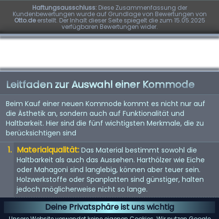
Haftungsausschluss:
Diese Zusammenfassung der
Kundenbewertungen wurde auf Grundlage von Bewertungen von
Otto.de
erstellt. Der Inhalt dieser Seite spiegelt die zum 15.05.2025
verfügbaren Bewertungen wider.
Leitfaden zur Auswahl einer Kommode
Beim Kauf einer neuen Kommode kommt es nicht nur auf
die Ästhetik an, sondern auch auf Funktionalität und
Haltbarkeit. Hier sind die fünf wichtigsten Merkmale, die zu
berücksichtigen sind
Materialqualität:
Das Material bestimmt sowohl die
Haltbarkeit als auch das Aussehen. Harthölzer wie Eiche
oder Mahagoni sind langlebig, können aber teuer sein.
Holzwerkstoffe oder Spanplatten sind günstiger, halten
jedoch möglicherweise nicht so lange.
Größe und Stauraum:
Überlegen Sie, wie viel Stauraum
Deine Privatsphäre ist uns wichtig
Sie benötigen und wie viel Platz in Ihrem Zimmer zur
Unsere Website verwendet keine eigenen Cookies. Wir nutzen Google