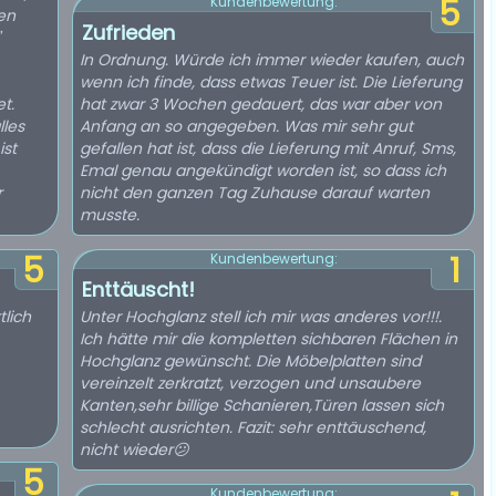
5
Kundenbewertung:
nen
Zufrieden
In Ordnung. Würde ich immer wieder kaufen, auch
wenn ich finde, dass etwas Teuer ist. Die Lieferung
t.
hat zwar 3 Wochen gedauert, das war aber von
lles
Anfang an so angegeben. Was mir sehr gut
ist
gefallen hat ist, dass die Lieferung mit Anruf, Sms,
Emal genau angekündigt worden ist, so dass ich
r
nicht den ganzen Tag Zuhause darauf warten
musste.
5
1
Kundenbewertung:
Enttäuscht!
tlich
Unter Hochglanz stell ich mir was anderes vor!!!.
Ich hätte mir die kompletten sichbaren Flächen in
Hochglanz gewünscht. Die Möbelplatten sind
vereinzelt zerkratzt, verzogen und unsaubere
Kanten,sehr billige Schanieren,Türen lassen sich
schlecht ausrichten. Fazit: sehr enttäuschend,
nicht wieder😕
5
Kundenbewertung: