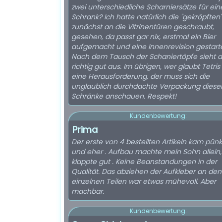
zwei unterschiedliche Scharniersätze für ei
Schrank? Ich hatte natürlich die "gekröpften"
zunächst an die Vitrinentüren geschraubt,
gesehen, da passt gar nix, erstmal ein Bier
aufgemacht und eine Innenrevision gestarte
Nach dem Tausch der Schaniertöpfe sieht a
richtig gut aus. Im übrigen, wer glaubt Tetris 
eine Herausforderung, der muss sich die
unglaublich durchdachte Verpackung diese
Schränke anschauen. Respekt!
Kundenbewertung:
Prima
Der erste von 4 bestellten Artikeln kam pünk
und eher . Aufbau machte mein Sohn allein,
klappte gut . Keine Beanstandungen in der
Qualität. Das abziehen der Aufkleber an den
einzelnen Teilen war etwas mühevoll. Aber
machbar.
Kundenbewertung: