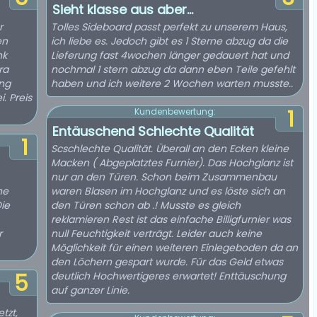
Sieht klasse aus aber...
r
Tolles Sideboard passt perfekt zu unserem Haus,
en
ich liebe es. Jedoch gibt es 1 Sterne abzug da die
nk
Lieferung fast 4wochen länger gedauert hat und
ra
nochmal 1 stern abzug da dann eben Teile gefehlt
ung
haben und ich weitere 2 Wochen warten musste..
. Preis
1
Kundenbewertung:
Entäuschend Schlechte Qualität
1
Scschlechte Qualität. Überall an den Ecken kleine
Macken ( Abgeplatztes Furnier). Das Hochglanz ist
nur an den Türen. Schon beim Zusammenbau
he
waren Blasen im Hochglanz und es löste sich an
ie
den Türen schon ab .! Musste es gleich
reklamieren Rest ist das einfache Billigfurnier was
r
null Feuchtigkeit verträgt. Leider auch keine
Möglichkeit für einen weiteren Einlegeboden da an
den Löchern gespart wurde. Für das Geld etwas
5
deutlich Hochwertigeres erwartet! Enttäuschung
auf ganzer Linie.
tzt,