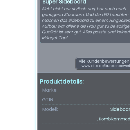
Super Sideboard
Sieht nicht nur stylisch aus, hat auch noch
genügend Stauraum. Und die LED Leuchten
machen das Sideboard zu einem Hingucker.
Aufbau war alleine als Frau gut zu bewältige
Qualität ist sehr gut. Alles passte und keinerl
Mängel. Top!
Alle Kundenbewertungen f
www.otto.de/kundenbewer
Produktdetails:
Marke:
GTIN:
Modell:
Sideboar
, Kombikommode 