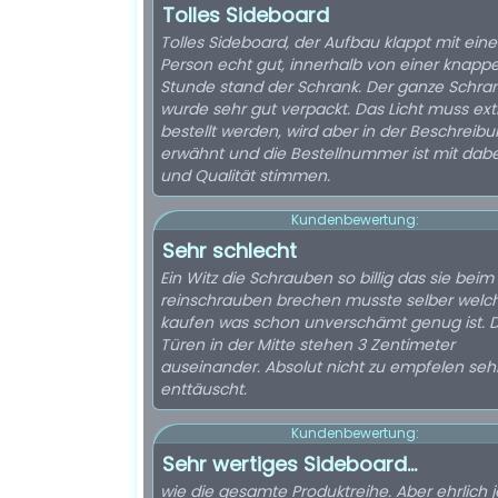
Tolles Sideboard
Tolles Sideboard, der Aufbau klappt mit eine
Person echt gut, innerhalb von einer knapp
Stunde stand der Schrank. Der ganze Schra
wurde sehr gut verpackt. Das Licht muss ext
bestellt werden, wird aber in der Beschreib
erwähnt und die Bestellnummer ist mit dabei
und Qualität stimmen.
Kundenbewertung:
Sehr schlecht
Ein Witz die Schrauben so billig das sie beim
reinschrauben brechen musste selber welc
kaufen was schon unverschämt genug ist. D
Türen in der Mitte stehen 3 Zentimeter
auseinander. Absolut nicht zu empfelen seh
enttäuscht.
Kundenbewertung:
Sehr wertiges Sideboard...
wie die gesamte Produktreihe. Aber ehrlich je