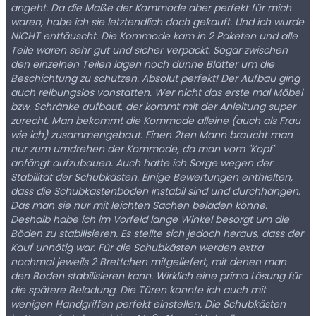
angeht. Da die Maße der Kommode aber perfekt für mich
waren, habe ich sie letztendlich doch gekauft. Und ich wurde
NICHT enttäuscht. Die Kommode kam in 2 Paketen und alle
Teile waren sehr gut und sicher verpackt. Sogar zwischen
den einzelnen Teilen lagen noch dünne Blätter um die
Beschichtung zu schützen. Absolut perfekt! Der Aufbau ging
auch reibungslos vonstatten. Wer nicht das erste mal Möbel
bzw. Schränke aufbaut, der kommt mit der Anleitung super
zurecht. Man bekommt die Kommode alleine (auch als Frau
wie ich) zusammengebaut. Einen 2ten Mann braucht man
nur zum umdrehen der Kommode, da man vom "Kopf"
anfängt aufzubauen. Auch hatte ich Sorge wegen der
Stabilität der Schubkästen. Einige Bewertungen enthielten,
dass die Schubkastenböden instabil sind und durchhängen.
Das man sie nur mit leichten Sachen beladen könne.
Deshalb habe ich im Vorfeld lange Winkel besorgt um die
Böden zu stabilisieren. Es stellte sich jedoch heraus, dass der
Kauf unnötig war. Für die Schubkästen werden extra
nochmal jeweils 2 Brettchen mitgeliefert, mit denen man
den Boden stabilisieren kann. Wirklich eine prima Lösung für
die spätere Beladung. Die Türen konnte ich auch mit
wenigen Handgriffen perfekt einstellen. Die Schubkästen