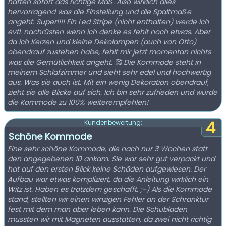
hatten sofort das richtige Maß. Also wirklich alles
hervorragend was die Einstellung und die Spaltmaße
angeht. Super!!!! Ein Led Stripe (nicht enthalten) werde ich
evtl. nachrüsten wenn ich denke es fehlt noch etwas. Aber
da ich Kerzen und kleine Dekolampen (auch von Otto)
obendrauf zustehen habe, fehlt mir jetzt momentan nichts
was die Gemütlichkeit angeht. 🥰 Die Kommode steht in
meinem Schlafzimmer und sieht sehr edel und hochwertig
aus. Was sie auch ist. Mit ein wenig Dekoration obendrauf,
zieht sie alle Blicke auf sich. Ich bin sehr zufrieden und würde
die Kommode zu 100% weiterempfehlen!
4
Kundenbewertung:
Schöne Kommode
Eine sehr schöne Kommode, die nach nur 3 Wochen statt
den angegebenen 10 ankam. Sie war sehr gut verpackt und
hat auf den ersten Blick keine Schäden aufgewiesen. Der
Aufbau war etwas kompliziert, da die Anleitung wirklich ein
Witz ist. Haben es trotzdem geschafft. ;-) Als die Kommode
stand, stellten wir einen winzigen Fehler an der Schranktür
fest mit dem man aber leben kann. Die Schubladen
mussten wir mit Magneten ausstatten, da zwei nicht richtig