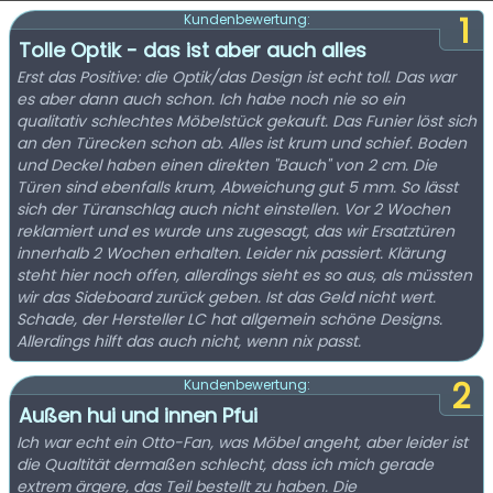
1
Kundenbewertung:
Tolle Optik - das ist aber auch alles
Erst das Positive: die Optik/das Design ist echt toll. Das war
es aber dann auch schon. Ich habe noch nie so ein
qualitativ schlechtes Möbelstück gekauft. Das Funier löst sich
an den Türecken schon ab. Alles ist krum und schief. Boden
und Deckel haben einen direkten "Bauch" von 2 cm. Die
Türen sind ebenfalls krum, Abweichung gut 5 mm. So lässt
sich der Türanschlag auch nicht einstellen. Vor 2 Wochen
reklamiert und es wurde uns zugesagt, das wir Ersatztüren
innerhalb 2 Wochen erhalten. Leider nix passiert. Klärung
steht hier noch offen, allerdings sieht es so aus, als müssten
wir das Sideboard zurück geben. Ist das Geld nicht wert.
Schade, der Hersteller LC hat allgemein schöne Designs.
Allerdings hilft das auch nicht, wenn nix passt.
2
Kundenbewertung:
Außen hui und innen Pfui
Ich war echt ein Otto-Fan, was Möbel angeht, aber leider ist
die Qualtität dermaßen schlecht, dass ich mich gerade
extrem ärgere, das Teil bestellt zu haben. Die