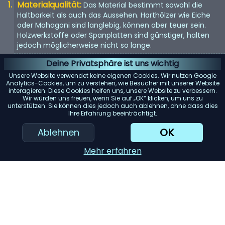
Materialqualität:
Das Material bestimmt sowohl die
Haltbarkeit als auch das Aussehen. Harthölzer wie Eiche
oder Mahagoni sind langlebig, können aber teuer sein.
Holzwerkstoffe oder Spanplatten sind günstiger, halten
jedoch möglicherweise nicht so lange.
Größe und Stauraum:
Überlegen Sie, wie viel Stauraum
Deine Privatsphäre ist uns wichtig
Sie benötigen und wie viel Platz in Ihrem Zimmer zur
Unsere Website verwendet keine eigenen Cookies. Wir nutzen Google
Verfügung steht. Messen Sie den Bereich, in dem Sie die
Analytics-Cookies, um zu verstehen, wie Besucher mit unserer Website
interagieren. Diese Cookies helfen uns, unsere Website zu verbessern.
Kommode aufstellen möchten, um sicherzustellen, dass
Wir würden uns freuen, wenn Sie auf „OK“ klicken, um uns zu
sie passt.
unterstützen. Sie können dies jedoch auch ablehnen, ohne dass dies
Ihre Erfahrung beeinträchtigt.
Konstruktion der Schubladen:
Suchen Sie nach
Schubladen mit Schwalbenschwanzverbindungen, da
OK
Ablehnen
diese stabiler sind. Vollauszugsführungen ermöglichen
zudem einen einfachen Zugriff auf den gesamten Inhalt
Mehr erfahren
der Schublade.
Design und Stil:
Wählen Sie ein Design, das zur
Einrichtung Ihres Zimmers passt. Ob Vintage, modern,
rustikal oder minimalistisch, der Stil sollte zu Ihrer
Inneneinrichtung passen.