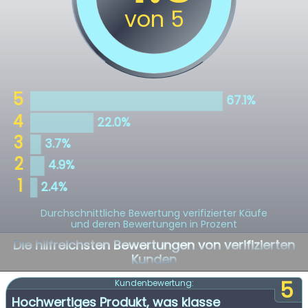
Durchschnittliche Bewertung verifizierter Käufe
und deren Bewertungen in Prozent
Die hilfreichsten Bewertungen von verifizierten
Kunden
5
Kundenbewertung:
Hochwertiges Produkt, was klasse