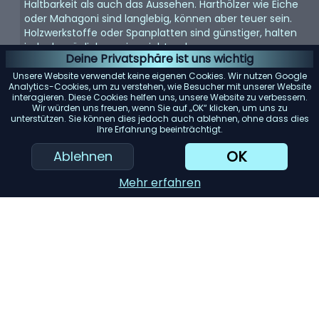
Haltbarkeit als auch das Aussehen. Harthölzer wie Eiche
oder Mahagoni sind langlebig, können aber teuer sein.
Holzwerkstoffe oder Spanplatten sind günstiger, halten
jedoch möglicherweise nicht so lange.
Deine Privatsphäre ist uns wichtig
Größe und Stauraum:
Überlegen Sie, wie viel Stauraum
Unsere Website verwendet keine eigenen Cookies. Wir nutzen Google
Sie benötigen und wie viel Platz in Ihrem Zimmer zur
Analytics-Cookies, um zu verstehen, wie Besucher mit unserer Website
interagieren. Diese Cookies helfen uns, unsere Website zu verbessern.
Verfügung steht. Messen Sie den Bereich, in dem Sie die
Wir würden uns freuen, wenn Sie auf „OK“ klicken, um uns zu
Kommode aufstellen möchten, um sicherzustellen, dass
unterstützen. Sie können dies jedoch auch ablehnen, ohne dass dies
sie passt.
Ihre Erfahrung beeinträchtigt.
Konstruktion der Schubladen:
Suchen Sie nach
OK
Ablehnen
Schubladen mit Schwalbenschwanzverbindungen, da
diese stabiler sind. Vollauszugsführungen ermöglichen
Mehr erfahren
zudem einen einfachen Zugriff auf den gesamten Inhalt
der Schublade.
KI-Einkaufsassistent