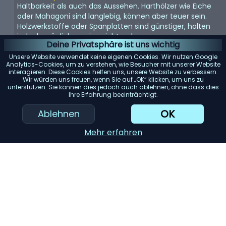
Haltbarkeit als auch das Aussehen. Harthölzer wie Eiche
oder Mahagoni sind langlebig, können aber teuer sein.
Holzwerkstoffe oder Spanplatten sind günstiger, halten
jedoch möglicherweise nicht so lange.
Deine Privatsphäre ist uns wichtig
Größe und Stauraum:
Überlegen Sie, wie viel Stauraum
Unsere Website verwendet keine eigenen Cookies. Wir nutzen Google
Sie benötigen und wie viel Platz in Ihrem Zimmer zur
Analytics-Cookies, um zu verstehen, wie Besucher mit unserer Website
interagieren. Diese Cookies helfen uns, unsere Website zu verbessern.
Verfügung steht. Messen Sie den Bereich, in dem Sie die
Wir würden uns freuen, wenn Sie auf „OK“ klicken, um uns zu
Kommode aufstellen möchten, um sicherzustellen, dass
unterstützen. Sie können dies jedoch auch ablehnen, ohne dass dies
sie passt.
Ihre Erfahrung beeinträchtigt.
Konstruktion der Schubladen:
Suchen Sie nach
OK
Ablehnen
Schubladen mit Schwalbenschwanzverbindungen, da
diese stabiler sind. Vollauszugsführungen ermöglichen
Mehr erfahren
zudem einen einfachen Zugriff auf den gesamten Inhalt
der Schublade.
KI-Einkaufsassistent