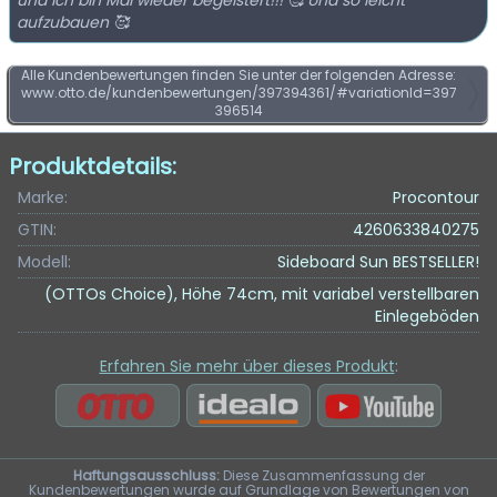
und ich bin Mal wieder begeistert!!! 🥰 Und so leicht
aufzubauen 🥰
Alle Kundenbewertungen finden Sie unter der folgenden Adresse:
www.otto.de/kundenbewertungen/397394361/#variationId=397
396514
Produktdetails:
Marke:
Procontour
GTIN:
4260633840275
Modell:
Sideboard Sun BESTSELLER!
(OTTOs Choice), Höhe 74cm, mit variabel verstellbaren
Einlegeböden
Erfahren Sie mehr über dieses Produkt
:
Haftungsausschluss:
Diese Zusammenfassung der
Kundenbewertungen wurde auf Grundlage von Bewertungen von