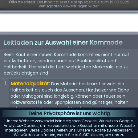
Otto.de
erstellt. Der Inhalt dieser Seite spiegelt die zum 15.05.2025
verfügbaren Bewertungen wider.
Leitfaden zur Auswahl einer Kommode
Beim Kauf einer neuen Kommode kommt es nicht nur auf
die Ästhetik an, sondern auch auf Funktionalität und
Haltbarkeit. Hier sind die fünf wichtigsten Merkmale, die zu
berücksichtigen sind
Materialqualität:
Das Material bestimmt sowohl die
Haltbarkeit als auch das Aussehen. Harthölzer wie Eiche
oder Mahagoni sind langlebig, können aber teuer sein.
Holzwerkstoffe oder Spanplatten sind günstiger, halten
jedoch möglicherweise nicht so lange.
Deine Privatsphäre ist uns wichtig
Größe und Stauraum:
Überlegen Sie, wie viel Stauraum
Unsere Website verwendet keine eigenen Cookies. Wir nutzen Google
Sie benötigen und wie viel Platz in Ihrem Zimmer zur
Analytics-Cookies, um zu verstehen, wie Besucher mit unserer Website
interagieren. Diese Cookies helfen uns, unsere Website zu verbessern.
Verfügung steht. Messen Sie den Bereich, in dem Sie die
Wir würden uns freuen, wenn Sie auf „OK“ klicken, um uns zu
Kommode aufstellen möchten, um sicherzustellen, dass