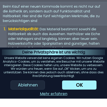
Beim Kauf einer neuen Kommode kommt es nicht nur auf
die Ästhetik an, sondern auch auf Funktionalität und
Haltbarkeit. Hier sind die fünf wichtigsten Merkmale, die zu
berücksichtigen sind
Materialqualität:
Das Material bestimmt sowohl die
Haltbarkeit als auch das Aussehen. Harthölzer wie Eiche
oder Mahagoni sind langlebig, können aber teuer sein.
Holzwerkstoffe oder Spanplatten sind günstiger, halten
jedoch möglicherweise nicht so lange.
Deine Privatsphäre ist uns wichtig
Größe und Stauraum:
Überlegen Sie, wie viel Stauraum
Unsere Website verwendet keine eigenen Cookies. Wir nutzen Google
Sie benötigen und wie viel Platz in Ihrem Zimmer zur
Analytics-Cookies, um zu verstehen, wie Besucher mit unserer Website
interagieren. Diese Cookies helfen uns, unsere Website zu verbessern.
Verfügung steht. Messen Sie den Bereich, in dem Sie die
Wir würden uns freuen, wenn Sie auf „OK“ klicken, um uns zu
Kommode aufstellen möchten, um sicherzustellen, dass
unterstützen. Sie können dies jedoch auch ablehnen, ohne dass dies
sie passt.
Ihre Erfahrung beeinträchtigt.
Konstruktion der Schubladen:
Suchen Sie nach
OK
Ablehnen
Schubladen mit Schwalbenschwanzverbindungen, da
diese stabiler sind. Vollauszugsführungen ermöglichen
Mehr erfahren
zudem einen einfachen Zugriff auf den gesamten Inhalt
der Schublade.