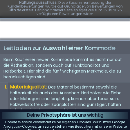
Haftungsausschluss:
Diese Zusammenfassung der
Kundenbewertungen wurde auf Grundlage von Bewertungen von
Otto.de
erstellt. Der Inhalt dieser Seite spiegelt die zum 15.05.2025
verfügbaren Bewertungen wider.
Leitfaden zur Auswahl einer Kommode
Beim Kauf einer neuen Kommode kommt es nicht nur auf
die Ästhetik an, sondern auch auf Funktionalität und
Haltbarkeit. Hier sind die fünf wichtigsten Merkmale, die zu
berücksichtigen sind
Materialqualität:
Das Material bestimmt sowohl die
Haltbarkeit als auch das Aussehen. Harthölzer wie Eiche
oder Mahagoni sind langlebig, können aber teuer sein.
Holzwerkstoffe oder Spanplatten sind günstiger, halten
jedoch möglicherweise nicht so lange.
Deine Privatsphäre ist uns wichtig
Größe und Stauraum:
Überlegen Sie, wie viel Stauraum
Unsere Website verwendet keine eigenen Cookies. Wir nutzen Google
Sie benötigen und wie viel Platz in Ihrem Zimmer zur
Analytics-Cookies, um zu verstehen, wie Besucher mit unserer Website