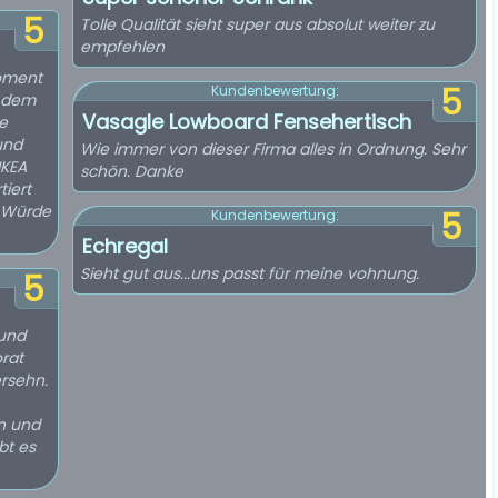
5
Tolle Qualität sieht super aus absolut weiter zu
empfehlen
oment
5
Kundenbewertung:
h dem
Vasagle Lowboard Fensehertisch
e
und
Wie immer von dieser Firma alles in Ordnung. Sehr
IKEA
schön. Danke
tiert
! Würde
5
Kundenbewertung:
Echregal
Sieht gut aus...uns passt für meine vohnung.
5
 und
rat
rsehn.
en und
bt es