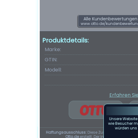
Alle Kundenbewertungen f
www.otto.de/kundenbewertu
Produktdetails:
Marke:
GTIN:
Modell:
Erfahren Si
Unsere Website
wie Besucher mit
würden uns f
Haftungsausschluss:
Diese Zusammenfassung d
Otto.de
erstellt. Der Inhalt dieser Seit