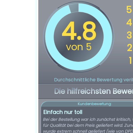
Durchschnittliche Bewertung verif
Die hilfreichsten Bewe
Kundenbewertung:
Einfach nur toll
Bei der Bestellung war ich zunächst kritisch,
für Qualität bei dem Preis geliefert wird. Zu
wurde extrem schnell geliefert (wie von DPD