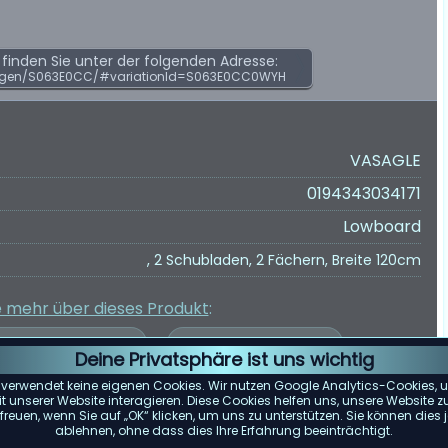
inden Sie unter der folgenden Adresse:
ngen/S063E0CC/#variationId=S063E0CC0WYH
VASAGLE
0194343034171
Lowboard
, 2 Schubladen, 2 Fächern, Breite 120cm
e mehr über dieses Produkt
:
Deine Privatsphäre ist uns wichtig
 verwendet keine eigenen Cookies. Wir nutzen Google Analytics-Cookies, u
 unserer Website interagieren. Diese Cookies helfen uns, unsere Website z
reuen, wenn Sie auf „OK“ klicken, um uns zu unterstützen. Sie können die
er Kundenbewertungen wurde auf Grundlage von Bewertungen von
ablehnen, ohne dass dies Ihre Erfahrung beeinträchtigt.
e spiegelt die zum 15.05.2025 verfügbaren Bewertungen wider.