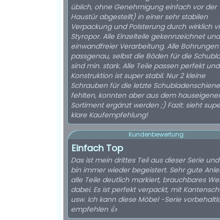
üblich, ohne Genehmigung einfach vor der
Haustür abgestellt) in einer sehr stabilen
Verpackung und Polsterung durch wirklich vi
Styropor. Alle Einzelteile gekennzeichnet und
einwandfreier Verarbeitung. Alle Bohrungen
passgenau, selbst die Böden für die Schubl
sind min. stark. Alle Teile passen perfekt und
Konstruktion ist super stabil. Nur 2 kleine
Schrauben für die letzte Schubladenschiene
fehlten, konnten aber aus dem hauseigene
Sortiment ergänzt werden ;) Fazit: sieht supe
klare Kaufempfehlung!
Kundenbewertung:
Einfach Top
Das ist mein drittes Teil aus dieser Serie und
bin immer wieder begeistert. Sehr gute Anle
alle Teile deutlich markiert, brauchbares W
dabei. Es ist perfekt verpackt, mit Kantensch
usw. Ich kann diese Möbel -Serie vorbehaltl
empfehlen 👍