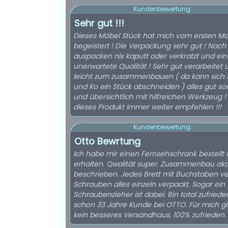
Kundenbewertung:
Sehr gut !!!
Dieses Möbel Stück hat mich vom ersten M
begeistert ! Die Verpackung sehr gut ! Nac
auspacken nix kaputt oder verkratzt und ein
unerwartete Qualität ! Sehr gut verarbeitet 
leicht zum zusammenbauen ( da kann sich 
und Ko ein Stück abschneiden ) alles gut sor
und übersichtlich mit hilfreichen Werkzeug 
dieses Produkt immer weiter empfehlen !!!
Kundenbewertung:
Otto Bewrtung
Ich habe mir einen Fernsehschrank bestellt
erhalten. Qwalität super. Zusammenbau ako
beschrieben. Jedes Brett mit Buchstaben ve
Schrauben alles einzeln verpackt. Sogar ein
Schraubenzieher ist dabei. Bin total zufried
schon 33 Jahre Kunde bei OTTO. Für mich gi
kein besseres Versandhaus. 100% zufrieden.