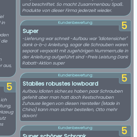
und beschriftet. So macht Zusammenbau Spaß.
Produkte von dieser Firma jederzeit wieder.
el
 in
5
Kundenbewertung:
Super
aden
-Lieferung war schnell -Aufbau war "Idiotensicher"
 die
dank a-b-c Anleitung, sogar die Schrauben waren
separat verpackt mit zugehörigen Nummern,die in
der Anleitung aufgeführt sind -Preis Leistung Dank
n
Rabatt-Aktion super
r aus,
5
Kundenbewertung:
Stabiles robustes lowboard
5
Aufbau Idioten sicher,es haben paar Schrauben
gefehlt aber man hatt doch Restschrauben
 ich
Zuhause liegen.von diesen Hersteller (Made in
itung,
China) kann man sicher bestellen, Otto mehr
erkzeug
davon!
utz
os
5
Kundenbewertung:
Super schöner Schrank