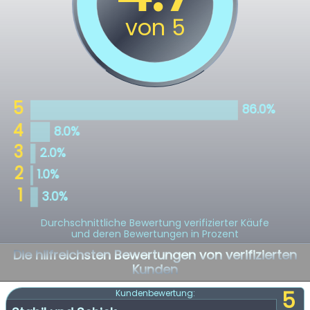
Durchschnittliche Bewertung verifizierter Käufe
und deren Bewertungen in Prozent
Die hilfreichsten Bewertungen von verifizierten
Kunden
5
Kundenbewertung: