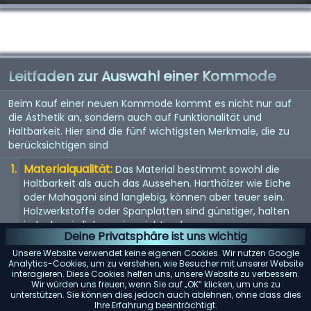
Leitfaden zur Auswahl einer Kommode
Beim Kauf einer neuen Kommode kommt es nicht nur auf
die Ästhetik an, sondern auch auf Funktionalität und
Haltbarkeit. Hier sind die fünf wichtigsten Merkmale, die zu
berücksichtigen sind
Materialqualität:
Das Material bestimmt sowohl die
Haltbarkeit als auch das Aussehen. Harthölzer wie Eiche
oder Mahagoni sind langlebig, können aber teuer sein.
Holzwerkstoffe oder Spanplatten sind günstiger, halten
jedoch möglicherweise nicht so lange.
Deine Privatsphäre ist uns wichtig
Größe und Stauraum:
Überlegen Sie, wie viel Stauraum
Unsere Website verwendet keine eigenen Cookies. Wir nutzen Google
Sie benötigen und wie viel Platz in Ihrem Zimmer zur
Analytics-Cookies, um zu verstehen, wie Besucher mit unserer Website
interagieren. Diese Cookies helfen uns, unsere Website zu verbessern.
Verfügung steht. Messen Sie den Bereich, in dem Sie die
Wir würden uns freuen, wenn Sie auf „OK“ klicken, um uns zu
Kommode aufstellen möchten, um sicherzustellen, dass
unterstützen. Sie können dies jedoch auch ablehnen, ohne dass dies
sie passt.
Ihre Erfahrung beeinträchtigt.