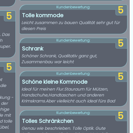
5
Kundenbewertung:
5
Tolle kommode
Leicht zusammen zu bauen Qualität sehr gut für
diesen Preis
. Das
ch
5
Kundenbewertung:
super.
Schrank
Schöner Schrank, Qualitativ ganz gut,
Zusammenbau war leicht
5
5
Kundenbewertung:
bt
Schöne kleine Kommode
 die
Ideal für meinen Flur.Stauraum für Mützen,
Handschuhe,Handtaschen und anderen
rkung -
Krimskrams.Aber vielleicht auch ideal fürs Bad
 der
chige
5
Kundenbewertung:
le mit
Tolles Schränkchen
 tolle
übel,
Genau wie beschrieben. Tolle Optik. Gute