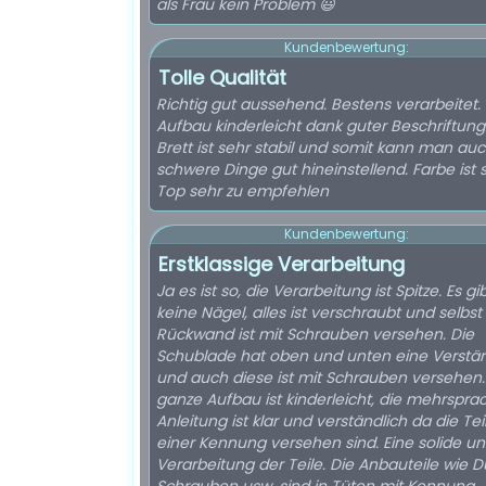
als Frau kein Problem 😃
Kundenbewertung:
Tolle Qualität
Richtig gut aussehend. Bestens verarbeitet.
Aufbau kinderleicht dank guter Beschriftung
Brett ist sehr stabil und somit kann man au
schwere Dinge gut hineinstellend. Farbe ist 
Top sehr zu empfehlen
Kundenbewertung:
Erstklassige Verarbeitung
Ja es ist so, die Verarbeitung ist Spitze. Es gi
keine Nägel, alles ist verschraubt und selbst
Rückwand ist mit Schrauben versehen. Die
Schublade hat oben und unten eine Verstä
und auch diese ist mit Schrauben versehen.
ganze Aufbau ist kinderleicht, die mehrspra
Anleitung ist klar und verständlich da die Tei
einer Kennung versehen sind. Eine solide und
Verarbeitung der Teile. Die Anbauteile wie D