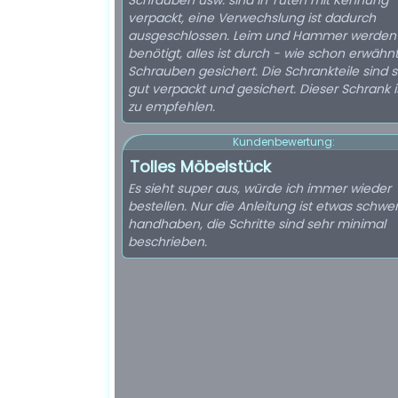
Schrauben usw. sind in Tüten mit Kennung
verpackt, eine Verwechslung ist dadurch
ausgeschlossen. Leim und Hammer werden 
benötigt, alles ist durch - wie schon erwähnt
Schrauben gesichert. Die Schrankteile sind 
gut verpackt und gesichert. Dieser Schrank ist sehr
zu empfehlen.
Kundenbewertung:
Tolles Möbelstück
Es sieht super aus, würde ich immer wieder
bestellen. Nur die Anleitung ist etwas schwer
handhaben, die Schritte sind sehr minimal
beschrieben.