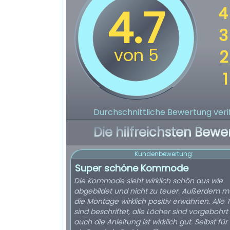
Durchschnittliche Bewertung verif
Die hilfreichsten Bewe
Kundenbewertung:
Super schöne Kommode
Die Kommode sieht wirklich schön aus wie
abgebildet und nicht zu teuer. Außerdem m
die Montage wirklich positiv erwähnen. Alle T
sind beschriftet, alle Löcher sind vorgebohrt
auch die Anleitung ist wirklich gut. Selbst fü