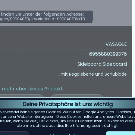
inden Sie unter der folgenden Adresse:
ngen/S0D040ZB/#variationId=S0D040ZBVKTB
VASAGLE
6955880399376
Sideboard Sideboard
, mit Regalebene und Schublade
e mehr über dieses Produkt
:
Deine Privatsphäre ist uns wichtig
 verwendet keine eigenen Cookies. Wir nutzen Google Analytics-Cookies, u
 unserer Website interagieren. Diese Cookies helfen uns, unsere Website z
reuen, wenn Sie auf „OK“ klicken, um uns zu unterstützen. Sie können die
er Kundenbewertungen wurde auf Grundlage von Bewertungen von
ablehnen, ohne dass dies Ihre Erfahrung beeinträchtigt.
e spiegelt die zum 15.05.2025 verfügbaren Bewertungen wider.