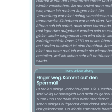
Erstmal wurde der Liefertermin immer und 
wieder verschoben. Als der Artikel dann end
war, traute ich meinen Augen nicht. Die
Verpackung war nicht richtig verschlossen 
tonnenweise Klebeband war auch dran. Na
öffnen sah ich sofort, dass diese Kommode
mal irgendwo aufgebaut worden sein musst
gleich wieder eingepackt und wird direkt wi
zurückgeschickt. Dass OTTO so etwas überh
an Kunden ausliefert ist eine Frechheit. Aber 
nicht das erste mal. Ich werde nie wieder b
bestellen, weil ich schon sehr oft enttäuscht
wurde.
Kundenbewertung:
Finger weg. Kommt auf den
Sperrmüll
Es fehlen einige Vorbohrungen. Die Türscha
sind völlig unbeweglich und nicht zu gebrau
Türen und Frontteile sind nicht montierbar.
schon einiges aufgebaut aber damit sind wir
klar gekommen. Da wir die Kommode bereit