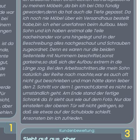
zu meinen Möbeln ,da bin ich bei Otto fündig
aut
geworden,denn da hat auch die Tiefe gepasst. Da
de war
ich noch nie Möbel über ein Versandhaus bestellt
 bei
habe,bin ich eher unerfahren beim Aufbau. Mein
einem
Sohn und ich haben erstmal alle Teile
angen
nacheinander vor uns hingelegt und in der
Beschreibung alles nachgeschaut und Schrauben
ist da
zugeordnet. Denn es waren nur die beiden
ände,
Seitenteile mit Nummern beschriftet,sonst
nnte
garkeine,so daß sich der Aufbau extrem in die
gut,
Länge zog. Bei den Arbeitsschritten,die mein Sohn
ide
natürlich der Reihe nach machte,war es auch oft
den
nicht gut beschrieben und man hätte dann lieber
den 2. Schritt vor dem 1. gemacht,damit es nicht so
werde
umständlich geht. Am Ende stand der fertige
für
Schrank da. Er sieht aus wie auf dem Foto. Nur das
icht,
einstellen der oberen Tür will nicht gelingen, so
, aber
daß sie etwas auf der Schublade schleift.
fehlen.
Ansonsten bin ich zufrieden.
1
3
Kundenbewertung:
Sieht gut aus, aber....