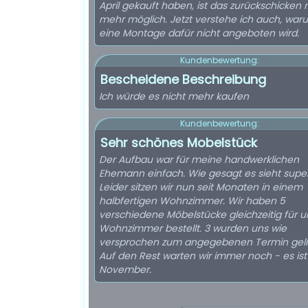
April gekauft haben, ist das zurückschicken 
mehr möglich. Jetzt verstehe ich auch, war
eine Montage dafür nicht angeboten wird.
Kundenbewertung:
Bescheidene Beschreibung
Ich würde es nicht mehr kaufen
Kundenbewertung:
Sehr schönes Mobelstück
Der Aufbau war für meine handwerklichen
Ehemann einfach. Wie gesagt es sieht super
Leider sitzen wir nun seit Monaten in einem
halbfertigen Wohnzimmer. Wir haben 5
verschiedene Möbelstücke gleichzeitig für u
Wohnzimmer bestellt. 3 wurden uns wie
versprochen zum angegebenen Termin gelie
Auf den Rest warten wir immer noch - es ist
November.