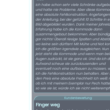
Ich habe schon sehr viele Schränke aufgeb
und hatte nie Probleme. Aber diese Kommo
eine absolute Fehlkonstruktion. Angefangen
der Anleitung, bei der gefühlt 10 Schritte in 
Bild abgebildet wurden. Dank meiner jahrel
Erfahrung habe ich die Kommode dann
zusammengebaut bekommen. Aber bündig, 
gar nichts! Überall riesige Spalten und Abst
wo keine sein dürften! Mit Mühe und Not ko
ich die größten irgendwie ausgleichen. Nun 
jetzt steht die Kommode und wenn man be
Augen zudrückt, ist sie ganz ok. Und da ich 
Aufwand scheue sie zurückzusenden und
eventuell noch eine aufbauen zu müssen, 
ich die Fehlkonstruktion nun behalten. Aber 
den Preis eine absolute Frechheit! Ich weiß n
ob ich mit meinem Exemplar nur Pech hatte
so wie sie ist, würde ich sie nicht weiteremp
Kundenbewertung:
Finger weg