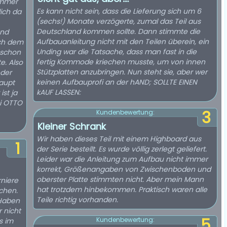
immer
Es kann nicht sein, dass die Lieferung sich um 6
lich da
(sechs!) Monate verzögerte, zumal das Teil aus
Deutschland kommen sollte. Dann stimmte die
und
Aufbauanleitung nicht mit den Teilen überein, ein
ch dem
Unding war die Tatsache, dass man fast in die
 schon
fertig Kommode kriechen musste, um von innen
e. Also
Stützplatten anzubringen. Nun steht sie, aber wer
eder
keinen Aufbauprofi an der hAND; SOLLTE EINEN
aupt
kAUF LASSEN:
ist ja
ei OTTO
3
Kundenbewertung:
Kleiner Schrank
Wir haben dieses Teil mit einem Highboard aus
1
der Serie bestellt. Es wurde völlig zerlegt geliefert.
Leider war die Anleitung zum Aufbau nicht immer
korrekt, Größenangaben von Zwischenboden und
oberster Platte stimmten nicht. Aber mein Mann
rniere
hat trotzdem hinbekommen. Praktisch waren alle
chen.
Teile richtig vorhanden.
 Haben
 nicht
5
Kundenbewertung:
s im