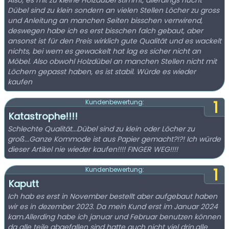
Also, es mit zu kleine Holzdübel stimmt, allerdings nucht
Dübel sind zu klein sondern an vielen Stellen Löcher zu gross
und Anleitung an manchen Seiten bisschen verrwirend,
deswegen habe ich es erst bisschen falch gebaut, aber
ansonst ist für den Preis wirklich gute Qualität und es wackelt
nichts, bei wem es gewackelt hat lag es sicher nicht an
Möbel. Also obwohl Holzdübel an manchen Stellen nicht mit
Löchern gepasst haben, es ist stabil. Würde es wieder
kaufen
1
Kundenbewertung:
Katastrophe!!!!
Schlechte Qualität...Dübel sind zu klein oder Löcher zu
groß...Ganze Kommode ist aus Papier gemacht?!?! Ich würde
dieser Artikel nie wieder kaufen!!!! FINGER WEG!!!!
1
Kundenbewertung:
Kaputt
Ich hab es erst in November bestellt aber aufgebaut haben
wir es in dezember 2023. Da mein Kund erst im Januar 2024
kam.Allerding habe ich januar und Februar benutzen können
da alle teile abgefallen sind hatte auch nicht viel drin.alle