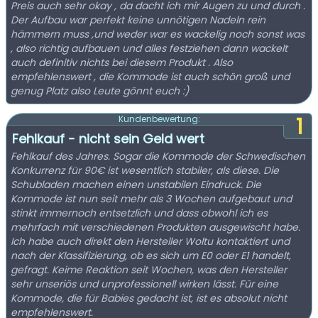
Preis auch sehr okay , da dacht ich mir Augen zu und durch .
Der Aufbau war perfekt keine unnötigen Nadeln rein
hämmern muss ,und weder war es wackelig noch sonst was
, also richtig aufbauen und alles festziehen dann wackelt
auch definitiv nichts bei diesem Produkt . Also
empfehlenswert , die Kommode ist auch schön groß und
genug Platz also Leute gönnt euch :)
1
Kundenbewertung:
Fehlkauf - nicht sein Geld wert
Fehlkauf des Jahres. Sogar die Kommode der Schwedischen
Konkurrenz für 90€ ist wesentlich stabiler, als diese. Die
Schubladen machen einen unstabilen Eindruck. Die
Kommode ist nun seit mehr als 3 Wochen aufgebaut und
stinkt immernoch entsetzlich und dass obwohl ich es
mehrfach mit verschiedenen Produkten ausgewischt habe.
Ich habe auch direkt den Hersteller Woltu kontaktiert und
nach der Klassifizierung, ob es sich um E0 oder E1 handelt,
gefragt. Keime Reaktion seit Wochen, was den Hersteller
sehr unseriös und unprofessionell wirken lässt. Für eine
Kommode, die für Babies gedacht ist, ist es absolut nicht
empfehlenswert.