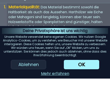
Materialqualität:
Das Material bestimmt sowohl die
Haltbarkeit als auch das Aussehen. Harthölzer wie Eiche
oder Mahagoni sind langlebig, können aber teuer sein.
Holzwerkstoffe oder Spanplatten sind günstiger, halten
jedoch möglicherweise nicht so lange.
Deine Privatsphäre ist uns wichtig
Größe und Stauraum:
Überlegen Sie, wie viel Stauraum
Unsere Website verwendet keine eigenen Cookies. Wir nutzen Google
Sie benötigen und wie viel Platz in Ihrem Zimmer zur
Analytics-Cookies, um zu verstehen, wie Besucher mit unserer Website
interagieren. Diese Cookies helfen uns, unsere Website zu verbessern.
Verfügung steht. Messen Sie den Bereich, in dem Sie die
Wir würden uns freuen, wenn Sie auf „OK“ klicken, um uns zu
Kommode aufstellen möchten, um sicherzustellen, dass
unterstützen. Sie können dies jedoch auch ablehnen, ohne dass dies
sie passt.
Ihre Erfahrung beeinträchtigt.
Konstruktion der Schubladen:
Suchen Sie nach
OK
Ablehnen
Schubladen mit Schwalbenschwanzverbindungen, da
diese stabiler sind. Vollauszugsführungen ermöglichen
Mehr erfahren
zudem einen einfachen Zugriff auf den gesamten Inhalt
der Schublade.
Design und Stil:
Wählen Sie ein Design, das zur
Einrichtung Ihres Zimmers passt. Ob Vintage, modern,
rustikal oder minimalistisch, der Stil sollte zu Ihrer
Inneneinrichtung passen.