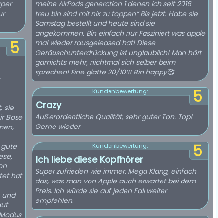
uper
meine AirPods generation 1 denen ich seit 2016
ur
treu bin sind mit nix zu toppen“ Bis jetzt. Habe sie
Samstag bestellt und heute sind sie
angekommen. Bin einfach nur Fasziniert was apple
5
mal wieder rausgeleased hat! Diese
Geräuschunterdrückung ist unglaublich! Man hört
garnichts mehr, nichtmal sich selber beim
sprechen! Eine glatte 20/10!!! Bin happy🥰
-
5
Kundenbewertung:
Crazy
, sie
Außerordentliche Qualität, sehr guter Ton. Top!
Gerne wieder
amen,
5
 gute
Kundenbewertung:
ese,
Ich liebe diese Kopfhörer
on
Super zufrieden wie immer. Mega Klang, einfach
das, was man von Apple auch erwartet bei dem
Preis. Ich würde sie auf jeden Fall weiter
, und
empfehlen.
aut
 Modus