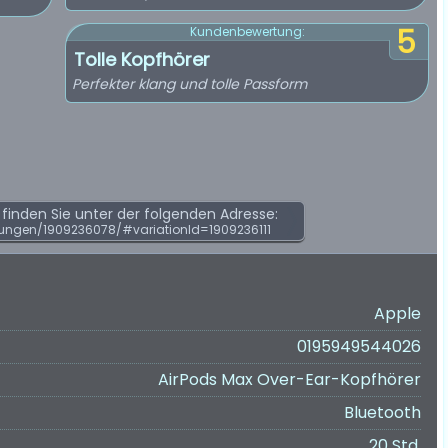
5
Kundenbewertung:
Tolle Kopfhörer
Perfekter klang und tolle Passform
inden Sie unter der folgenden Adresse:
ungen/1909236078/#variationId=1909236111
Apple
0195949544026
AirPods Max Over-Ear-Kopfhörer
Bluetooth
20 Std.