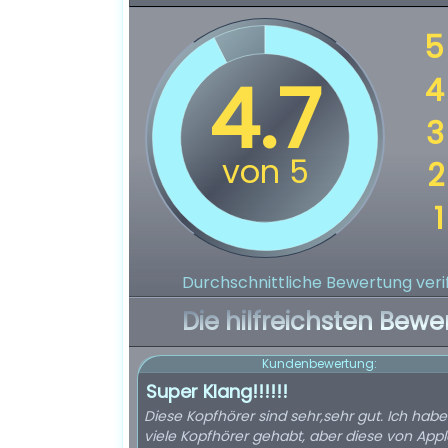
Durchschnittliche Bewertung verif
Die hilfreichsten Bewe
Kundenbewertung:
Super Klang!!!!!!
Diese Kopfhörer sind sehr,sehr gut. Ich hab
viele Kopfhörer gehabt, aber diese von Appl