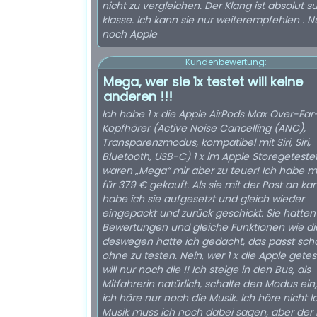
nicht zu vergleichen. Der Klang ist absolut s
klasse. Ich kann sie nur weiterempfehlen . N
noch Apple
Kundenbewertung:
Mega, wer sie 1x testet will keine
anderen !!!
Ich habe 1 x die Apple AirPods Max Over-Ear
Kopfhörer (Active Noise Cancelling (ANC),
Transparenzmodus, kompatibel mit Siri, Siri,
Bluetooth, USB-C) 1 x im Apple Storegetestet
waren „Mega“ mir aber zu teuer! Ich habe mir Bose
für 379 € gekauft. Als sie mit der Post an k
habe ich sie aufgesetzt und gleich wieder
eingepackt und zurück geschickt. Sie hatten
Bewertungen und gleiche Funktionen wie di
deswegen hatte ich gedacht, das passt sch
ohne zu testen. Nein, wer 1 x die Apple getestet hat
will nur noch die !! Ich steige in den Bus, als
Mitfahrerin natürlich, schalte den Modus ein
ich höre nur noch die Musik. Ich höre nicht l
Musik muss ich noch dabei sagen, aber der