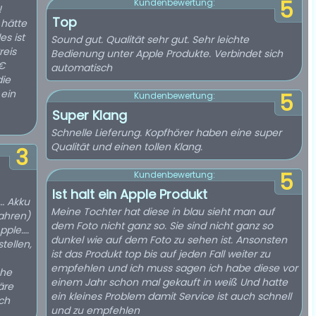
5
Kundenbewertung:
!
Top
hätte
Sound gut. Qualität sehr gut. Sehr leichte
reis
Bedienung unter Apple Produkte. Verbindet sich
 €
automatisch
die
5
Kundenbewertung:
Super Klang
Schnelle Lieferung. Kopfhörer haben eine super
Qualität und einen tollen Klang.
3
5
Kundenbewertung:
Ist halt ein Apple Produkt
… Akku
Meine Tochter hat diese in blau sieht man auf
Jahren)
dem Foto nicht ganz so. Sie sind nicht ganz so
pple….
dunkel wie auf dem Foto zu sehen ist. Ansonsten
tellen,
ist das Produkt top bis auf jeden Fall weiter zu
empfehlen und ich muss sagen ich habe diese vor
che
einem Jahr schon mal gekauft in weiß Und hatte
äre
ein kleines Problem damit Service ist auch schnell
ch
und zu empfehlen