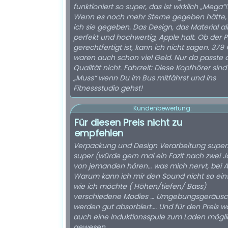
funktioniert so super, das ist wirklich „Mega“!
Wenn es noch mehr Sterne gegeben hätte, 
ich sie gegeben. Das Design, das Material alles ist
perfekt und hochwertig, Apple halt. Ob der P
gerechtfertigt ist, kann ich nicht sagen. 379
waren auch schon viel Geld. Nur da passte 
Qualität nicht. Fahrzeit: Diese Kopfhörer sind ein
„Muss“ wenn Du im Bus mitfährst und ins
Fitnessstudio gehst!
Kundenbewertung:
Für diesen Preis nicht zu
empfehlen
Verpackung und Design Verarbeitung super
super (würde gern mal ein Fazit nach zwei 
von jemanden hören… was mich nervt, bei A
Warum kann ich mir den Sound nicht so eins
wie ich möchte ( Höhen/tiefen/ Bass)
verschiedene Modies … Umgebungsgeräus
werden gut absorbiert…. Und für den Preis w
auch eine Induktionsspule zum Laden mögli
gewesen