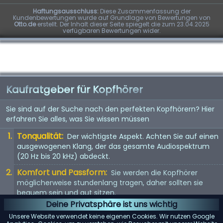
Haftungsausschluss:
Diese Zusammenfassung der
Kundenbewertungen wurde auf Grundlage von Bewertungen von
Otto.de
erstellt. Der Inhalt dieser Seite spiegelt die zum 23.04.2025
verfügbaren Bewertungen wider.
Kaufratgeber für Kopfhörer
Sie sind auf der Suche nach den perfekten Kopfhörern? Hier
erfahren Sie alles, was Sie wissen müssen
Tonqualität:
Der wichtigste Aspekt. Achten Sie auf einen
ausgewogenen Klang, der das gesamte Audiospektrum
(20 Hz bis 20 kHz) abdeckt.
Komfort und Passform:
Sie werden die Kopfhörer
möglicherweise stundenlang tragen, daher sollten sie
bequem sein und gut sitzen.
Deine Privatsphäre ist uns wichtig
Kopfhörertyp:
In-Ear, On-Ear oder Over-Ear? Jeder Typ
Unsere Website verwendet keine eigenen Cookies. Wir nutzen Google
hat seine Vor- und Nachteile. Wählen Sie entsprechend