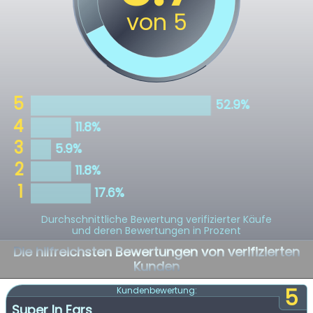
Durchschnittliche Bewertung verifizierter Käufe
und deren Bewertungen in Prozent
Die hilfreichsten Bewertungen von verifizierten
Kunden
5
Kundenbewertung:
Super In Ears