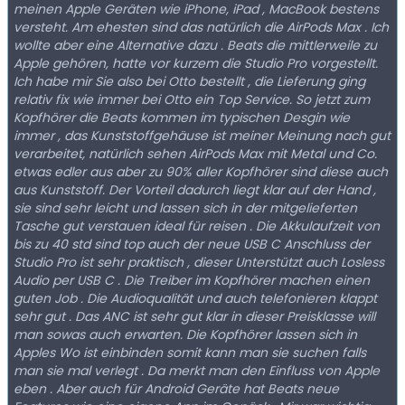
meinen Apple Geräten wie iPhone, iPad , MacBook bestens
versteht. Am ehesten sind das natürlich die AirPods Max . Ich
wollte aber eine Alternative dazu . Beats die mittlerweile zu
Apple gehören, hatte vor kurzem die Studio Pro vorgestellt.
Ich habe mir Sie also bei Otto bestellt , die Lieferung ging
relativ fix wie immer bei Otto ein Top Service. So jetzt zum
Kopfhörer die Beats kommen im typischen Desgin wie
immer , das Kunststoffgehäuse ist meiner Meinung nach gut
verarbeitet, natürlich sehen AirPods Max mit Metal und Co.
etwas edler aus aber zu 90% aller Kopfhörer sind diese auch
aus Kunststoff. Der Vorteil dadurch liegt klar auf der Hand ,
sie sind sehr leicht und lassen sich in der mitgelieferten
Tasche gut verstauen ideal für reisen . Die Akkulaufzeit von
bis zu 40 std sind top auch der neue USB C Anschluss der
Studio Pro ist sehr praktisch , dieser Unterstützt auch Losless
Audio per USB C . Die Treiber im Kopfhörer machen einen
guten Job . Die Audioqualität und auch telefonieren klappt
sehr gut . Das ANC ist sehr gut klar in dieser Preisklasse will
man sowas auch erwarten. Die Kopfhörer lassen sich in
Apples Wo ist einbinden somit kann man sie suchen falls
man sie mal verlegt . Da merkt man den Einfluss von Apple
eben . Aber auch für Android Geräte hat Beats neue