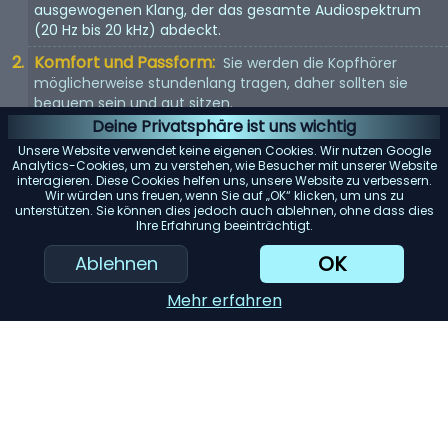
ausgewogenen Klang, der das gesamte Audiospektrum
(20 Hz bis 20 kHz) abdeckt.
Komfort und Passform:
Sie werden die Kopfhörer
möglicherweise stundenlang tragen, daher sollten sie
bequem sein und gut sitzen.
Deine Privatsphäre ist uns wichtig
Kopfhörertyp:
In-Ear, On-Ear oder Over-Ear? Jeder Typ
Unsere Website verwendet keine eigenen Cookies. Wir nutzen Google
hat seine Vor- und Nachteile. Wählen Sie entsprechend
Analytics-Cookies, um zu verstehen, wie Besucher mit unserer Website
Ihren Vorlieben.
interagieren. Diese Cookies helfen uns, unsere Website zu verbessern.
Wir würden uns freuen, wenn Sie auf „OK“ klicken, um uns zu
Mit Kabel oder kabellos:
Kabellose Kopfhörer bieten
unterstützen. Sie können dies jedoch auch ablehnen, ohne dass dies
Ihre Erfahrung beeinträchtigt.
Bewegungsfreiheit, aber kabelgebundene Kopfhörer
bieten in der Regel eine bessere Tonqualität.
OK
Ablehnen
KI-Einkaufsassistent
Mehr erfahren
Einreichen