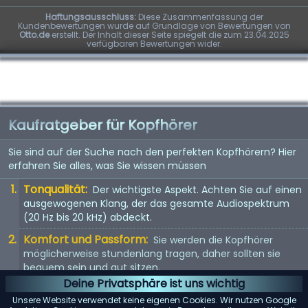
Haftungsausschluss:
Diese Zusammenfassung der
Kundenbewertungen wurde auf Grundlage von Bewertungen von
Otto.de
erstellt. Der Inhalt dieser Seite spiegelt die zum 23.04.2025
verfügbaren Bewertungen wider.
Kaufratgeber für Kopfhörer
Sie sind auf der Suche nach den perfekten Kopfhörern? Hier
erfahren Sie alles, was Sie wissen müssen
Tonqualität:
Der wichtigste Aspekt. Achten Sie auf einen
ausgewogenen Klang, der das gesamte Audiospektrum
(20 Hz bis 20 kHz) abdeckt.
Komfort und Passform:
Sie werden die Kopfhörer
möglicherweise stundenlang tragen, daher sollten sie
bequem sein und gut sitzen.
Deine Privatsphäre ist uns wichtig
Kopfhörertyp:
In-Ear, On-Ear oder Over-Ear? Jeder Typ
Unsere Website verwendet keine eigenen Cookies. Wir nutzen Google
hat seine Vor- und Nachteile. Wählen Sie entsprechend