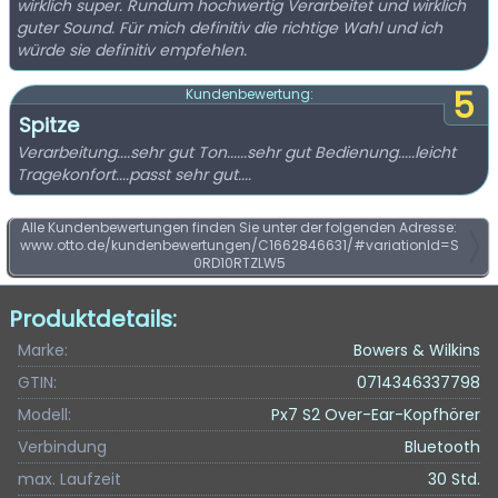
wirklich super. Rundum hochwertig Verarbeitet und wirklich
guter Sound. Für mich definitiv die richtige Wahl und ich
würde sie definitiv empfehlen.
5
Kundenbewertung:
Spitze
Verarbeitung....sehr gut Ton......sehr gut Bedienung.....leicht
Tragekonfort....passt sehr gut....
Alle Kundenbewertungen finden Sie unter der folgenden Adresse:
www.otto.de/kundenbewertungen/C1662846631/#variationId=S
0RD10RTZLW5
Produktdetails:
Marke:
Bowers & Wilkins
GTIN:
0714346337798
Modell:
Px7 S2 Over-Ear-Kopfhörer
Verbindung
Bluetooth
max. Laufzeit
30 Std.