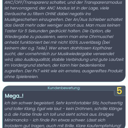
ANC/OFF/Transparenz schaltet, und der Transparenzmodus
ist hervorragend, der ANC Modus ist in der Lage, viele
Geräusche zu filtern OHNE dabei negativ ins
Musikgeschehen einzugreifen. Der An/Aus Schieber schaltet
das Gerät mehr oder weniger sofort aus. Man muss keinen
Taster für 5 Sekunden gedrückt halten. Die Option, die
Wiedergabe zu pausieren, wenn man eine Ohrmuschel
anhebt funktioniert bei mir nicht 100% zuverlässig (bei
keinem der o.g. Teile). Wer einen drahtlosen Kopfhörer
sucht, der vornehmlich zur Musikwiedergabe verwendet
wird, also Audioqualität, stabile Verbindung und gute Laufzeit
im Vordergrund stehen, der kann hier bedenkenlos
zugreifen. Der Px7 wirkt wie ein ernstes, ausgereiftes Produkt
ohne Spielereien.
5
Kundenbewertung:
Mega...!
Ich bin schwer begeistert. Sehr komfortabler Sitz, hochwertig
und toller Klang. Egal wie laut - kein Dröhnen, schrille Klänge
o.ä. die Farbe finde ich toll und sieht schick aus. Einziges
Minimancko - ich finde ihn etwas schwer. Lässt sich
trotzdem gut tragen, auch mit Brille. Klare Kaufempfehlung!