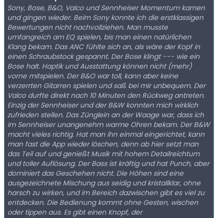
Sony, Bose, B&O, Valco und Sennheiser Momentum kamen
und gingen wieder. Beim Sony konnte ich die erstklassigen
Bewertungen nicht nachvollziehen. Man musste
umfangreich am EQ spielen, bis man einen natürlichen
Klang bekam. Das ANC fühlte sich an, als wäre der Kopf in
einen Schraubstock gespannt. Der Bose klingt --- wie ein
Bose halt. Haptik und Ausstattung können nicht (mehr)
vorne mitspielen. Der B&O war toll, kann aber keine
verzerrten Gitarren spielen und saß bei mir unbequem. Der
Valco durfte direkt nach 10 Minuten den Rückweg antreten.
Einzig der Sennheiser und der B&W konnten mich wirklich
zufrieden stellen. Das Zünglein an der Waage war, dass ich
im Sennheiser unangenehm warme Ohren bekam. Der B&W
macht vieles richtig. Hat man ihn einmal eingerichtet, kann
man fast die App wieder löschen, denn ab hier setzt man
das Teil auf und genießt Musik mit hohem Detailreichtum
und toller Auflösung. Der Bass ist kräftig und hat Punch, aber
dominiert das Geschehen nicht. Die Höhen sind eine
ausgezeichnete Mischung aus seidig und kristallklar, ohne
harsch zu wirken, und im Bereich dazwischen gibt es viel zu
entdecken. Die Bedienung kommt ohne Gesten, wischen
oder tippen aus. Es gibt einen Knopf, der