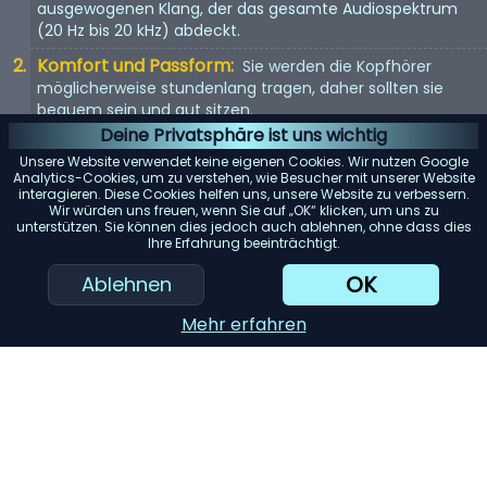
ausgewogenen Klang, der das gesamte Audiospektrum
(20 Hz bis 20 kHz) abdeckt.
Komfort und Passform:
Sie werden die Kopfhörer
möglicherweise stundenlang tragen, daher sollten sie
bequem sein und gut sitzen.
Deine Privatsphäre ist uns wichtig
Kopfhörertyp:
In-Ear, On-Ear oder Over-Ear? Jeder Typ
Unsere Website verwendet keine eigenen Cookies. Wir nutzen Google
hat seine Vor- und Nachteile. Wählen Sie entsprechend
Analytics-Cookies, um zu verstehen, wie Besucher mit unserer Website
Ihren Vorlieben.
interagieren. Diese Cookies helfen uns, unsere Website zu verbessern.
Wir würden uns freuen, wenn Sie auf „OK“ klicken, um uns zu
Mit Kabel oder kabellos:
Kabellose Kopfhörer bieten
unterstützen. Sie können dies jedoch auch ablehnen, ohne dass dies
Ihre Erfahrung beeinträchtigt.
Bewegungsfreiheit, aber kabelgebundene Kopfhörer
bieten in der Regel eine bessere Tonqualität.
OK
Ablehnen
KI-Einkaufsassistent
Mehr erfahren
Einreichen