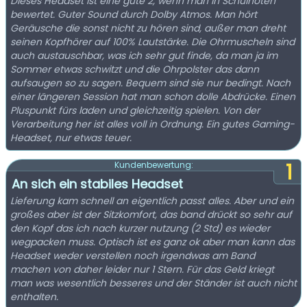
Dieses Headset ist eine gute 2, wenn man in Schulnoten
bewertet. Guter Sound durch Dolby Atmos. Man hört
Geräusche die sonst nicht zu hören sind, außer man dreht
seinen Kopfhörer auf 100% Lautstärke. Die Ohrmuscheln sind
auch austauschbar, was ich sehr gut finde, da man ja im
Sommer etwas schwitzt und die Ohrpolster das dann
aufsaugen so zu sagen. Bequem sind sie nur bedingt. Nach
einer längeren Session hat man schon dolle Abdrücke. Einen
Pluspunkt fürs laden und gleichzeitig spielen. Von der
Verarbeitung her ist alles voll in Ordnung. Ein gutes Gaming-
Headset, nur etwas teuer.
1
Kundenbewertung:
An sich ein stabiles Headset
Lieferung kam schnell an eigentlich passt alles. Aber und ein
großes aber ist der Sitzkomfort, das band drückt so sehr auf
den Kopf das ich nach kurzer nutzung (2 Std) es wieder
wegpacken muss. Optisch ist es ganz ok aber man kann das
Headset weder verstellen noch irgendwas am Band
machen von daher leider nur 1 Stern. Für das Geld kriegt
man was wesentlich besseres und der Ständer ist auch nicht
enthalten.