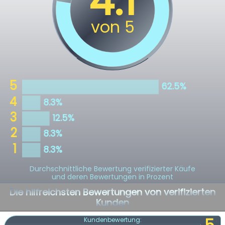
Durchschnittliche Bewertung verifizierter Käufe
und deren Bewertungen in Prozent
Die hilfreichsten Bewertungen von verifizierten
Kunden
Kundenbewertung: