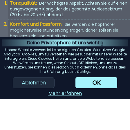
Tonqualität:
Der wichtigste Aspekt. Achten Sie auf einen
ausgewogenen Klang, der das gesamte Audiospektrum
(20 Hz bis 20 kHz) abdeckt.
Komfort und Passform:
Sie werden die Kopfhörer
möglicherweise stundenlang tragen, daher sollten sie
bequem sein und gut sitzen.
Deine Privatsphäre ist uns wichtig
Kopfhörertyp:
In-Ear, On-Ear oder Over-Ear? Jeder Typ
Unsere Website verwendet keine eigenen Cookies. Wir nutzen Google
hat seine Vor- und Nachteile. Wählen Sie entsprechend
Analytics-Cookies, um zu verstehen, wie Besucher mit unserer Website
Ihren Vorlieben.
interagieren. Diese Cookies helfen uns, unsere Website zu verbessern.
Wir würden uns freuen, wenn Sie auf „OK“ klicken, um uns zu
Mit Kabel oder kabellos:
Kabellose Kopfhörer bieten
unterstützen. Sie können dies jedoch auch ablehnen, ohne dass dies
Ihre Erfahrung beeinträchtigt.
Bewegungsfreiheit, aber kabelgebundene Kopfhörer
bieten in der Regel eine bessere Tonqualität.
OK
Ablehnen
KI-Einkaufsassistent
Mehr erfahren
Einreichen