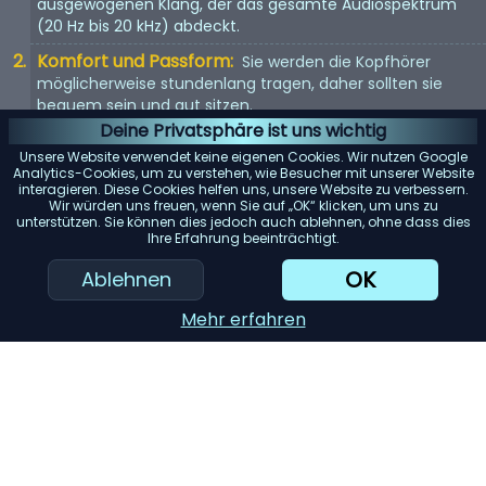
ausgewogenen Klang, der das gesamte Audiospektrum
(20 Hz bis 20 kHz) abdeckt.
Komfort und Passform:
Sie werden die Kopfhörer
möglicherweise stundenlang tragen, daher sollten sie
bequem sein und gut sitzen.
Deine Privatsphäre ist uns wichtig
Kopfhörertyp:
In-Ear, On-Ear oder Over-Ear? Jeder Typ
Unsere Website verwendet keine eigenen Cookies. Wir nutzen Google
hat seine Vor- und Nachteile. Wählen Sie entsprechend
Analytics-Cookies, um zu verstehen, wie Besucher mit unserer Website
Ihren Vorlieben.
interagieren. Diese Cookies helfen uns, unsere Website zu verbessern.
Wir würden uns freuen, wenn Sie auf „OK“ klicken, um uns zu
Mit Kabel oder kabellos:
Kabellose Kopfhörer bieten
unterstützen. Sie können dies jedoch auch ablehnen, ohne dass dies
Ihre Erfahrung beeinträchtigt.
Bewegungsfreiheit, aber kabelgebundene Kopfhörer
bieten in der Regel eine bessere Tonqualität.
OK
Ablehnen
KI-Einkaufsassistent
Mehr erfahren
Einreichen