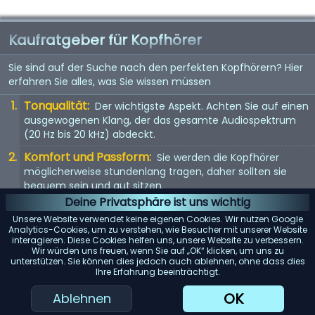
Kaufratgeber für Kopfhörer
Sie sind auf der Suche nach den perfekten Kopfhörern? Hier
erfahren Sie alles, was Sie wissen müssen
Tonqualität:
Der wichtigste Aspekt. Achten Sie auf einen
ausgewogenen Klang, der das gesamte Audiospektrum
(20 Hz bis 20 kHz) abdeckt.
Komfort und Passform:
Sie werden die Kopfhörer
möglicherweise stundenlang tragen, daher sollten sie
bequem sein und gut sitzen.
Deine Privatsphäre ist uns wichtig
Kopfhörertyp:
In-Ear, On-Ear oder Over-Ear? Jeder Typ
Unsere Website verwendet keine eigenen Cookies. Wir nutzen Google
hat seine Vor- und Nachteile. Wählen Sie entsprechend
Analytics-Cookies, um zu verstehen, wie Besucher mit unserer Website
Ihren Vorlieben.
interagieren. Diese Cookies helfen uns, unsere Website zu verbessern.
Wir würden uns freuen, wenn Sie auf „OK“ klicken, um uns zu
Mit Kabel oder kabellos:
Kabellose Kopfhörer bieten
unterstützen. Sie können dies jedoch auch ablehnen, ohne dass dies
Ihre Erfahrung beeinträchtigt.
Bewegungsfreiheit, aber kabelgebundene Kopfhörer
bieten in der Regel eine bessere Tonqualität.
OK
Ablehnen