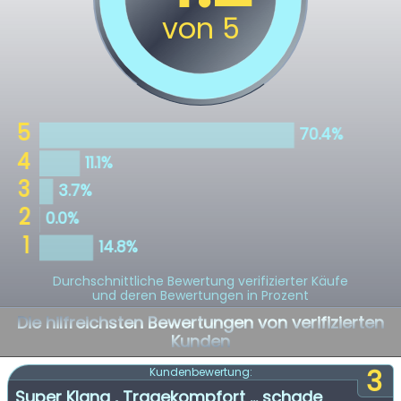
Durchschnittliche Bewertung verifizierter Käufe
und deren Bewertungen in Prozent
Die hilfreichsten Bewertungen von verifizierten
Kunden
3
Kundenbewertung:
Super Klang , Tragekompfort ... schade