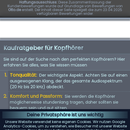
Haftungsausschluss:
Diese Zusammenfassung der
Kundenbewertungen wurde auf Grundlage von Bewertungen von
Otto.de
erstellt. Der Inhalt dieser Seite spiegelt die zum 23.04.2025
verfügbaren Bewertungen wider.
Kaufratgeber für Kopfhörer
Sie sind auf der Suche nach den perfekten Kopfhörern? Hier
erfahren Sie alles, was Sie wissen müssen
Tonqualität:
Der wichtigste Aspekt. Achten Sie auf einen
ausgewogenen Klang, der das gesamte Audiospektrum
(20 Hz bis 20 kHz) abdeckt.
Komfort und Passform:
Sie werden die Kopfhörer
möglicherweise stundenlang tragen, daher sollten sie
bequem sein und gut sitzen.
Deine Privatsphäre ist uns wichtig
Kopfhörertyp:
In-Ear, On-Ear oder Over-Ear? Jeder Typ
Unsere Website verwendet keine eigenen Cookies. Wir nutzen Google
hat seine Vor- und Nachteile. Wählen Sie entsprechend
Analytics-Cookies, um zu verstehen, wie Besucher mit unserer Website
Ihren Vorlieben.