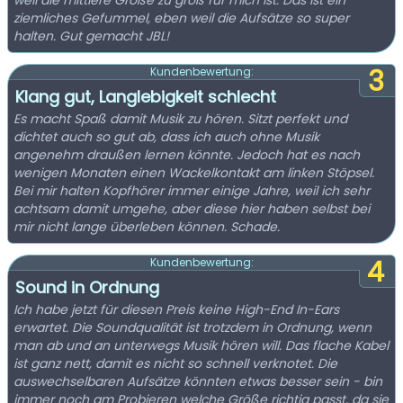
weil die mittlere Größe zu groß für mich ist. Das ist ein
ziemliches Gefummel, eben weil die Aufsätze so super
halten. Gut gemacht JBL!
3
Kundenbewertung:
Klang gut, Langlebigkeit schlecht
Es macht Spaß damit Musik zu hören. Sitzt perfekt und
dichtet auch so gut ab, dass ich auch ohne Musik
angenehm draußen lernen könnte. Jedoch hat es nach
wenigen Monaten einen Wackelkontakt am linken Stöpsel.
Bei mir halten Kopfhörer immer einige Jahre, weil ich sehr
achtsam damit umgehe, aber diese hier haben selbst bei
mir nicht lange überleben können. Schade.
4
Kundenbewertung:
Sound in Ordnung
Ich habe jetzt für diesen Preis keine High-End In-Ears
erwartet. Die Soundqualität ist trotzdem in Ordnung, wenn
man ab und an unterwegs Musik hören will. Das flache Kabel
ist ganz nett, damit es nicht so schnell verknotet. Die
auswechselbaren Aufsätze könnten etwas besser sein - bin
immer noch am Probieren welche Größe richtig passt, da sie