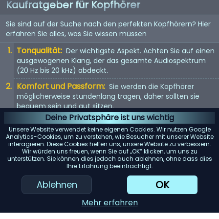
Kaufratgeber für Kopfhörer
Sie sind auf der Suche nach den perfekten Kopfhörern? Hier
erfahren Sie alles, was Sie wissen müssen
Tonqualität:
Der wichtigste Aspekt. Achten Sie auf einen
ausgewogenen Klang, der das gesamte Audiospektrum
(20 Hz bis 20 kHz) abdeckt.
Komfort und Passform:
Sie werden die Kopfhörer
möglicherweise stundenlang tragen, daher sollten sie
bequem sein und gut sitzen.
Deine Privatsphäre ist uns wichtig
Kopfhörertyp:
In-Ear, On-Ear oder Over-Ear? Jeder Typ
Unsere Website verwendet keine eigenen Cookies. Wir nutzen Google
hat seine Vor- und Nachteile. Wählen Sie entsprechend
Analytics-Cookies, um zu verstehen, wie Besucher mit unserer Website
Ihren Vorlieben.
interagieren. Diese Cookies helfen uns, unsere Website zu verbessern.
Wir würden uns freuen, wenn Sie auf „OK“ klicken, um uns zu
Mit Kabel oder kabellos:
Kabellose Kopfhörer bieten
unterstützen. Sie können dies jedoch auch ablehnen, ohne dass dies
Ihre Erfahrung beeinträchtigt.
Bewegungsfreiheit, aber kabelgebundene Kopfhörer
bieten in der Regel eine bessere Tonqualität.
OK
Ablehnen
KI-Einkaufsassistent
Mehr erfahren