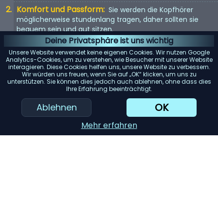
Komfort und Passform:
Sie werden die Kopfhörer
möglicherweise stundenlang tragen, daher sollten sie
bequem sein und gut sitzen.
Deine Privatsphäre ist uns wichtig
Kopfhörertyp:
In-Ear, On-Ear oder Over-Ear? Jeder Typ
Unsere Website verwendet keine eigenen Cookies. Wir nutzen Google
hat seine Vor- und Nachteile. Wählen Sie entsprechend
Analytics-Cookies, um zu verstehen, wie Besucher mit unserer Website
Ihren Vorlieben.
interagieren. Diese Cookies helfen uns, unsere Website zu verbessern.
Wir würden uns freuen, wenn Sie auf „OK“ klicken, um uns zu
Mit Kabel oder kabellos:
Kabellose Kopfhörer bieten
unterstützen. Sie können dies jedoch auch ablehnen, ohne dass dies
Ihre Erfahrung beeinträchtigt.
Bewegungsfreiheit, aber kabelgebundene Kopfhörer
bieten in der Regel eine bessere Tonqualität.
OK
Ablehnen
Geräuschunterdrückung:
Eine Funktion, die Sie in
Mehr erfahren
Betracht ziehen sollten, wenn Sie die Kopfhörer in lauten
Umgebungen verwenden möchten.
KI-Einkaufsassistent
Einreichen