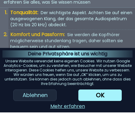
erfahren Sie alles, was Sie wissen müssen
Tonqualität:
Der wichtigste Aspekt. Achten Sie auf einen
ausgewogenen Klang, der das gesamte Audiospektrum
(20 Hz bis 20 kHz) abdeckt.
Komfort und Passform:
Sie werden die Kopfhörer
möglicherweise stundenlang tragen, daher sollten sie
bequem sein und gut sitzen.
Deine Privatsphäre ist uns wichtig
Kopfhörertyp:
In-Ear, On-Ear oder Over-Ear? Jeder Typ
Unsere Website verwendet keine eigenen Cookies. Wir nutzen Google
hat seine Vor- und Nachteile. Wählen Sie entsprechend
Analytics-Cookies, um zu verstehen, wie Besucher mit unserer Website
Ihren Vorlieben.
interagieren. Diese Cookies helfen uns, unsere Website zu verbessern.
Wir würden uns freuen, wenn Sie auf „OK“ klicken, um uns zu
Mit Kabel oder kabellos:
Kabellose Kopfhörer bieten
unterstützen. Sie können dies jedoch auch ablehnen, ohne dass dies
Ihre Erfahrung beeinträchtigt.
Bewegungsfreiheit, aber kabelgebundene Kopfhörer
bieten in der Regel eine bessere Tonqualität.
OK
Ablehnen
KI-Einkaufsassistent
Mehr erfahren