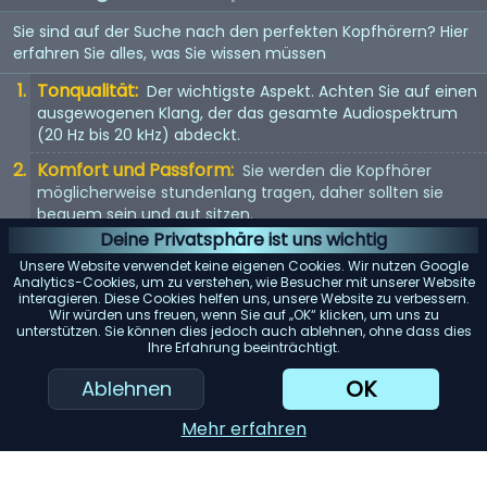
Sie sind auf der Suche nach den perfekten Kopfhörern? Hier
erfahren Sie alles, was Sie wissen müssen
Tonqualität:
Der wichtigste Aspekt. Achten Sie auf einen
ausgewogenen Klang, der das gesamte Audiospektrum
(20 Hz bis 20 kHz) abdeckt.
Komfort und Passform:
Sie werden die Kopfhörer
möglicherweise stundenlang tragen, daher sollten sie
bequem sein und gut sitzen.
Deine Privatsphäre ist uns wichtig
Kopfhörertyp:
In-Ear, On-Ear oder Over-Ear? Jeder Typ
Unsere Website verwendet keine eigenen Cookies. Wir nutzen Google
hat seine Vor- und Nachteile. Wählen Sie entsprechend
Analytics-Cookies, um zu verstehen, wie Besucher mit unserer Website
Ihren Vorlieben.
interagieren. Diese Cookies helfen uns, unsere Website zu verbessern.
Wir würden uns freuen, wenn Sie auf „OK“ klicken, um uns zu
Mit Kabel oder kabellos:
Kabellose Kopfhörer bieten
unterstützen. Sie können dies jedoch auch ablehnen, ohne dass dies
Ihre Erfahrung beeinträchtigt.
Bewegungsfreiheit, aber kabelgebundene Kopfhörer
bieten in der Regel eine bessere Tonqualität.
OK
Ablehnen
KI-Einkaufsassistent
Mehr erfahren