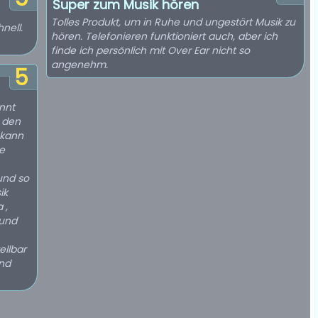
Super zum Musik hören
Tolles Produkt, um in Ruhe und ungestört Musik zu
nell.
hören. Telefonieren funktioniert auch, aber ich
finde ich persönlich mit Over Ear nicht so
angenehm.
5
nnt
d den
 kann
ie
und so
ik
 ,
und
ellbar
und