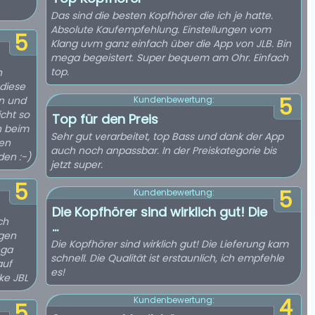
Das sind die besten Kopfhörer die ich je hatte.
Absolute Kaufempfehlung. Einstellungen vom
5
Klang uvm ganz einfach über die App von JLB. Bin
mega begeistert. Super bequem am Ohr. Einfach
top.
n
 diese
5
en und
Kundenbewertung:
icht so
Top für den Preis
h beim
Sehr gut verarbeitet, top Bass und dank der App
den
auch noch anpassbar. In der Preiskategorie bis
den :-)
jetzt super.
5
5
Kundenbewertung:
Die Kopfhörer sind wirklich gut! Die
ch
...
ngen
Die Kopfhörer sind wirklich gut! Die Lieferung kam
ega
schnell. Die Qualität ist erstaunlich, ich empfehle
auf
es!
ke JBL
4
Kundenbewertung:
5