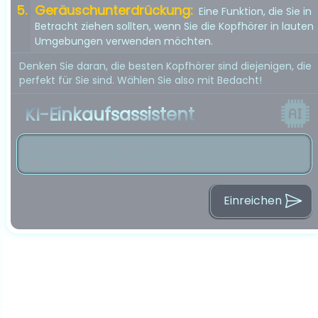
Geräuschunterdrückung:
Eine Funktion, die Sie in
Betracht ziehen sollten, wenn Sie die Kopfhörer in lauten
Umgebungen verwenden möchten.
Denken Sie daran, die besten Kopfhörer sind diejenigen, die
perfekt für Sie sind. Wählen Sie also mit Bedacht!
KI-Einkaufsassistent
Einreichen