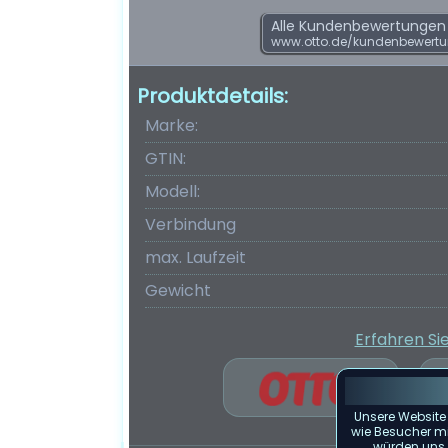
Alle Kundenbewertungen f
www.otto.de/kundenbewertu
Produktdetails:
Marke:
GTIN:
Modell:
Verbindung
max. Laufzeit
Gewicht
Erfahren Si
Unsere Website
wie Besucher mit
würden uns f