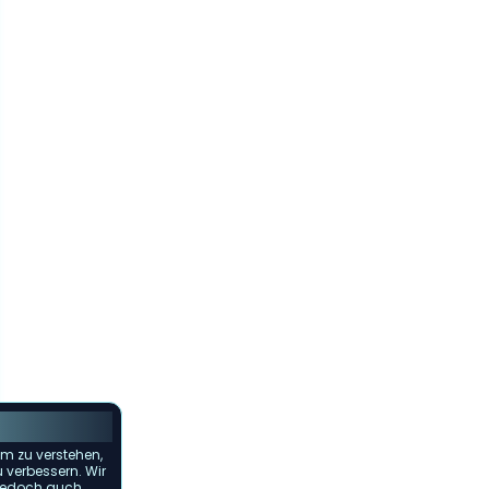
m zu verstehen,
u verbessern. Wir
s jedoch auch