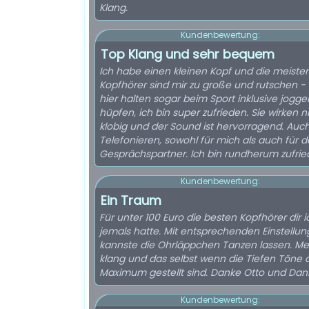
Klang.
Kundenbewertung:
Top Klang und sehr bequem
Ich habe einen kleinen Kopf und die meiste
Kopfhörer sind mir zu große und rutschen -
hier halten sogar beim Sport inklusive jogg
hüpfen, ich bin super zufrieden. Sie wirken n
klobig und der Sound ist hervorragend. Auc
Telefonieren, sowohl für mich als auch für 
Gesprächspartner. Ich bin rundherum zufrie
Kundenbewertung:
Ein Traum
Für unter 100 Euro die besten Kopfhörer dir i
jemals hatte. Mit entsprechenden Einstellu
kannste die Ohrläppchen Tanzen lassen. M
klang und das selbst wenn die Tiefen Töne 
Maximum gestellt sind. Danke Otto und Dan
Kundenbewertung: