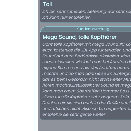
Toll
Ich bin sehr zufrieden. Lieferung war sehr sch
Ich kann nur empfehlen.
Kundenbewertung:
Mega Sound, tolle Kopfhörer
Ganz tolle Kopfhörer mit mega Sound,.Ihr kö
euch kostenlos die JBL App runterladen un
Sound auf eure Bedürfnisse einstellen. Man
sogar einstellen wie laut man bei Anrufen d
eigene Stimme und die des Anrufers hören
möchte und ob man dann leise im Hintergr
das es beim Gespräch nicht stört,weiter Mus
hören möchte.Erstklassik.Der Sound ist mega
kann man kaum übertreffen Hammer Bass 
sitzen tun die Kopfhörer sehr bequem .Kein
Drücken nix sie sind auch in der Größe verst
und rutschen nicht .Also ich bin begeistert 
empfehle sie sehr gerne weiter