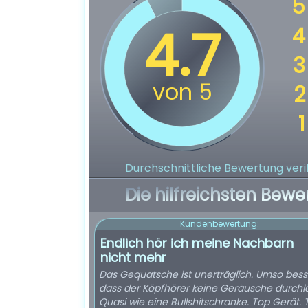
Durchschnittliche Bewertung verif
Die hilfreichsten Bewe
Kundenbewertung:
Endlich hör ich meine Nachbarn
nicht mehr
Das Gequatsche ist unerträglich. Umso bess
dass der Köpfhörer keine Geräusche durchlä
Quasi wie eine Bullshitschranke. Top Gerät. 