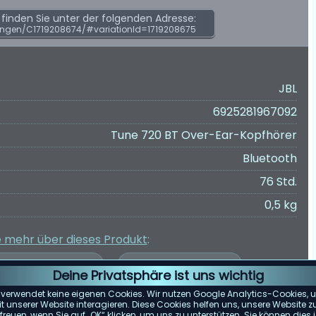
inden Sie unter der folgenden Adresse:
ngen/C1719208674/#variationId=1719208675
JBL
6925281967092
Tune 720 BT Over-Ear-Kopfhörer
Bluetooth
76 Std.
0,5 kg
e mehr über dieses Produkt
:
Deine Privatsphäre ist uns wichtig
 verwendet keine eigenen Cookies. Wir nutzen Google Analytics-Cookies, u
 unserer Website interagieren. Diese Cookies helfen uns, unsere Website z
reuen, wenn Sie auf „OK“ klicken, um uns zu unterstützen. Sie können die