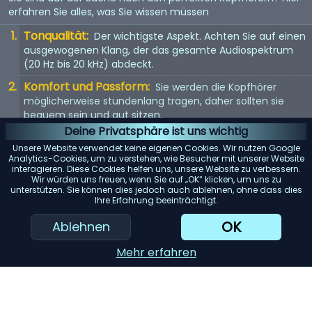
erfahren Sie alles, was Sie wissen müssen
Tonqualität:
Der wichtigste Aspekt. Achten Sie auf einen
ausgewogenen Klang, der das gesamte Audiospektrum
(20 Hz bis 20 kHz) abdeckt.
Komfort und Passform:
Sie werden die Kopfhörer
möglicherweise stundenlang tragen, daher sollten sie
bequem sein und gut sitzen.
Deine Privatsphäre ist uns wichtig
Kopfhörertyp:
In-Ear, On-Ear oder Over-Ear? Jeder Typ
Unsere Website verwendet keine eigenen Cookies. Wir nutzen Google
hat seine Vor- und Nachteile. Wählen Sie entsprechend
Analytics-Cookies, um zu verstehen, wie Besucher mit unserer Website
Ihren Vorlieben.
interagieren. Diese Cookies helfen uns, unsere Website zu verbessern.
Wir würden uns freuen, wenn Sie auf „OK“ klicken, um uns zu
Mit Kabel oder kabellos:
Kabellose Kopfhörer bieten
unterstützen. Sie können dies jedoch auch ablehnen, ohne dass dies
Ihre Erfahrung beeinträchtigt.
Bewegungsfreiheit, aber kabelgebundene Kopfhörer
bieten in der Regel eine bessere Tonqualität.
OK
Ablehnen
KI-Einkaufsassistent
Mehr erfahren