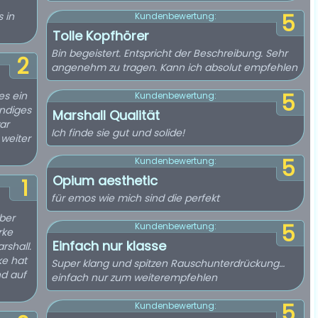
 in
5
Kundenbewertung:
Tolle Kopfhörer
Bin begeistert. Entspricht der Beschreibung. Sehr
2
angenehm zu tragen. Kann ich absolut empfehlen
es ein
5
Kundenbewertung:
ndiges
Marshall Qualität
ar
Ich finde sie gut und solide!
 weiter
5
Kundenbewertung:
Opium aesthetic
1
für emos wie mich sind die perfekt
aber
5
Kundenbewertung:
rke
Einfach nur klasse
rshall.
ke hat
Super klang und spitzen Rauschunterdrückung…
nd auf
einfach nur zum weiterempfehlen
5
Kundenbewertung: