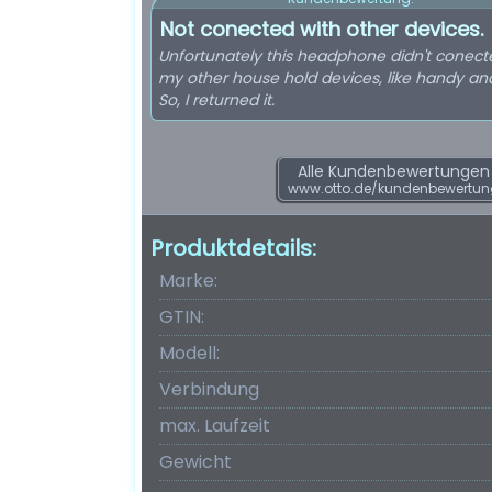
Not conected with other devices.
Unfortunately this headphone didn't conect
my other house hold devices, like handy and
So, I returned it.
Alle Kundenbewertungen f
www.otto.de/kundenbewertun
Produktdetails:
Marke:
GTIN:
Modell:
Verbindung
max. Laufzeit
Gewicht