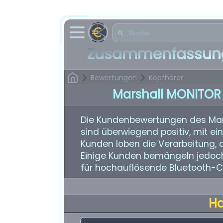
Zusammenfassung
Bewertungen
Kopfhörer
Marshall MONITOR I
Die Kundenbewertungen des Marsh
sind überwiegend positiv, mit e
Kunden loben die Verarbeitung, 
Einige Kunden bemängeln jedoch 
für hochauflösende Bluetooth-
H