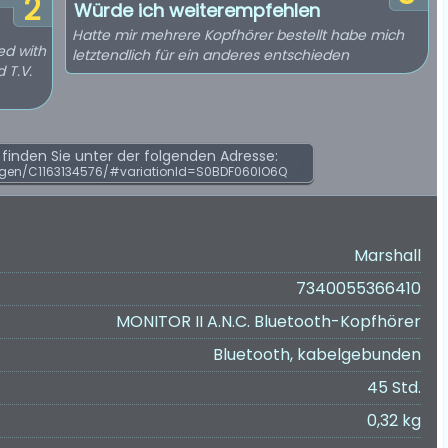
2
Würde ich weiterempfehlen
Hatte mir mehrere Kopfhörer bestellt habe mich
ed with
letztendlich für ein anderes entschieden
 T.V.
inden Sie unter der folgenden Adresse:
gen/C1163134576/#variationId=S0BDF060IO6Q
Marshall
7340055366410
MONITOR II A.N.C. Bluetooth-Kopfhörer
Bluetooth, kabelgebunden
45 Std.
0,32 kg