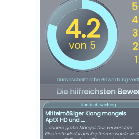
Durchschnittliche Bewertung verif
Die hilfreichsten Bewe
Kundenbewertung:
Mittelmäßiger Klang mangels
AptX HD und ....
....andere grobe Mängel. Das verwendete
Bluetooth Modul des Kopfhörers wurde wed