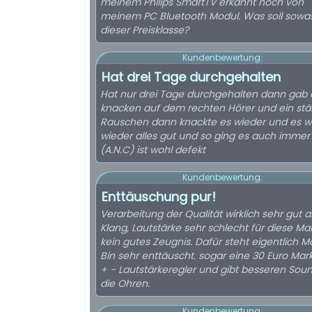
meinem Philips SmartTV erkannt noch von
meinem PC Bluetooth Modul. Was soll sowas
dieser Preisklasse?
Kundenbewertung:
Hat drei Tage durchgehalten
Hat nur drei Tage durchgehalten dann gab 
knacken auf dem rechten Hörer und ein stä
Rauschen dann knackte es wieder und es w
wieder alles gut und so ging es auch immer
(A.N.C) ist wohl defekt
Kundenbewertung:
Enttäuschung pur!
Verarbeitung der Qualität wirklich sehr gut 
Klang, Lautstärke sehr schlecht für diese Ma
kein gutes Zeugnis. Dafür steht eigentlich Ma
Bin sehr enttäuscht. sogar eine 30 Euro Mar
+ - Lautstärkeregler und gibt besseren Sou
die Ohren.
Kundenbewertung: