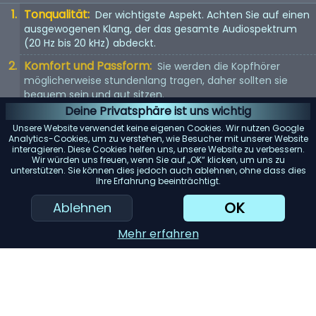
Tonqualität:
Der wichtigste Aspekt. Achten Sie auf einen
ausgewogenen Klang, der das gesamte Audiospektrum
(20 Hz bis 20 kHz) abdeckt.
Komfort und Passform:
Sie werden die Kopfhörer
möglicherweise stundenlang tragen, daher sollten sie
bequem sein und gut sitzen.
Deine Privatsphäre ist uns wichtig
Kopfhörertyp:
In-Ear, On-Ear oder Over-Ear? Jeder Typ
Unsere Website verwendet keine eigenen Cookies. Wir nutzen Google
hat seine Vor- und Nachteile. Wählen Sie entsprechend
Analytics-Cookies, um zu verstehen, wie Besucher mit unserer Website
Ihren Vorlieben.
interagieren. Diese Cookies helfen uns, unsere Website zu verbessern.
Wir würden uns freuen, wenn Sie auf „OK“ klicken, um uns zu
unterstützen. Sie können dies jedoch auch ablehnen, ohne dass dies
KI-Einkaufsassistent
Ihre Erfahrung beeinträchtigt.
OK
Ablehnen
Mehr erfahren
Einreichen