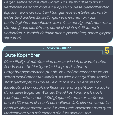
Liegen sehr eng auf den Ohren. Um sie mit Bluetooth zu
verbinden benötigt man eine App und diese beinhaltet den
Equilizer, wo man nicht wirklich gut was einstellen kann; für
jedes Lied andere Einstellungen vornehmen um das
bestmögliche rauszuholen, war mir zu nervig. Und man muss
die App jedes Mal öffnen, damit sie sich mit Bluetooth
verbinden. Für mich definitiv nichts gescheites, daher gingen
sie zurück.
5
Kundenbewertung:
Gute Kopfhörer
Diese Phillips Kopfhörer sind besser wie ich erwartet habe.
Schön leicht befriedigender Klang und schottet
Umgebungsgeräusche gut ab. Im Straßenverkehr muss da
schon drauf geachtet werden, es wird nicht gefiltert sonder
stark gedämpft, zu Hause kein Problem und erwünscht.
Bluetooth ist prima, Höhe Reichweite und geht bei mir locker
durch zwei tragende Wände. Die Akkus könnte ich noch
nicht austesten, nach 4 Std gingen sie noch unverändert
und lt LED waren sie noch ca. halbvoll. Ob's stimmt werde ich
noch rausbekommen. Also für den Preis bekommt man gute
Markenware und mir reichen die fürs spielen und