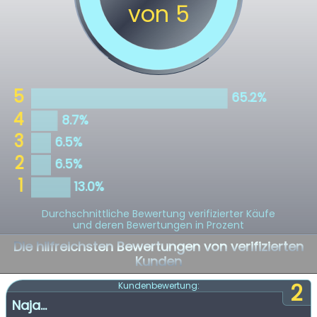
Durchschnittliche Bewertung verifizierter Käufe
und deren Bewertungen in Prozent
Die hilfreichsten Bewertungen von verifizierten
Kunden
2
Kundenbewertung:
Naja...