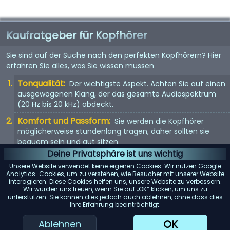
Kaufratgeber für Kopfhörer
Sie sind auf der Suche nach den perfekten Kopfhörern? Hier
erfahren Sie alles, was Sie wissen müssen
Tonqualität:
Der wichtigste Aspekt. Achten Sie auf einen
ausgewogenen Klang, der das gesamte Audiospektrum
(20 Hz bis 20 kHz) abdeckt.
Komfort und Passform:
Sie werden die Kopfhörer
möglicherweise stundenlang tragen, daher sollten sie
bequem sein und gut sitzen.
Deine Privatsphäre ist uns wichtig
Kopfhörertyp:
In-Ear, On-Ear oder Over-Ear? Jeder Typ
Unsere Website verwendet keine eigenen Cookies. Wir nutzen Google
hat seine Vor- und Nachteile. Wählen Sie entsprechend
Analytics-Cookies, um zu verstehen, wie Besucher mit unserer Website
Ihren Vorlieben.
interagieren. Diese Cookies helfen uns, unsere Website zu verbessern.
Wir würden uns freuen, wenn Sie auf „OK“ klicken, um uns zu
Mit Kabel oder kabellos:
Kabellose Kopfhörer bieten
unterstützen. Sie können dies jedoch auch ablehnen, ohne dass dies
Ihre Erfahrung beeinträchtigt.
Bewegungsfreiheit, aber kabelgebundene Kopfhörer
bieten in der Regel eine bessere Tonqualität.
OK
Ablehnen