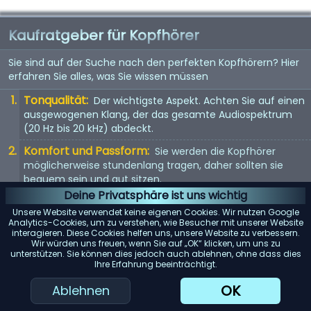
Kaufratgeber für Kopfhörer
Sie sind auf der Suche nach den perfekten Kopfhörern? Hier
erfahren Sie alles, was Sie wissen müssen
Tonqualität:
Der wichtigste Aspekt. Achten Sie auf einen
ausgewogenen Klang, der das gesamte Audiospektrum
(20 Hz bis 20 kHz) abdeckt.
Komfort und Passform:
Sie werden die Kopfhörer
möglicherweise stundenlang tragen, daher sollten sie
bequem sein und gut sitzen.
Deine Privatsphäre ist uns wichtig
Kopfhörertyp:
In-Ear, On-Ear oder Over-Ear? Jeder Typ
Unsere Website verwendet keine eigenen Cookies. Wir nutzen Google
hat seine Vor- und Nachteile. Wählen Sie entsprechend
Analytics-Cookies, um zu verstehen, wie Besucher mit unserer Website
Ihren Vorlieben.
interagieren. Diese Cookies helfen uns, unsere Website zu verbessern.
Wir würden uns freuen, wenn Sie auf „OK“ klicken, um uns zu
Mit Kabel oder kabellos:
Kabellose Kopfhörer bieten
unterstützen. Sie können dies jedoch auch ablehnen, ohne dass dies
Ihre Erfahrung beeinträchtigt.
Bewegungsfreiheit, aber kabelgebundene Kopfhörer
bieten in der Regel eine bessere Tonqualität.
OK
Ablehnen