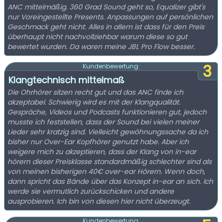
ANC mittelmäßig. 360 Grad Sound geht so, Equalizer gibt's
nur Voreingestellte Presents. Anpassungen auf persönlichen
Geschmack geht nicht. Alles in allem ist dass für den Preis
überhaupt nicht nachvollziehbar warum diese so gut
bewertet wurden. Da waren meine JBL Pro Flow besser.
3
Kundenbewertung:
Klangtechnisch mittelmaß
Die Ohrhörer sitzen recht gut und das ANC finde ich
akzeptabel. Schwierig wird es mit der Klangqualität.
Gespräche, Videos und Podcasts funktionieren gut, jedoch
musste ich feststellen, dass der Sound bei vielen meiner
Lieder sehr kratzig sind. Vielleicht gewöhnungssache da ich
bisher nur Over-Ear Kopfhörer genutzt habe. Aber ich
weigere mich zu akzeptieren, dass der Klang von in-ear
hörern dieser Preisklasse standardmäßig schlechter sind als
von meinen bisherigen 40€ over-ear Hörern. Wenn doch,
dann spricht das Bände über das Konzept in-ear an sich. Ich
werde sie vermutlich zurückschicken und andere
ausprobieren. Ich bin von diesen hier nicht überzeugt.
Kundenbewertung: