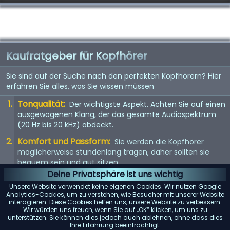
Kaufratgeber für Kopfhörer
Sie sind auf der Suche nach den perfekten Kopfhörern? Hier
erfahren Sie alles, was Sie wissen müssen
Tonqualität:
Der wichtigste Aspekt. Achten Sie auf einen
ausgewogenen Klang, der das gesamte Audiospektrum
(20 Hz bis 20 kHz) abdeckt.
Komfort und Passform:
Sie werden die Kopfhörer
möglicherweise stundenlang tragen, daher sollten sie
bequem sein und gut sitzen.
Deine Privatsphäre ist uns wichtig
Kopfhörertyp:
In-Ear, On-Ear oder Over-Ear? Jeder Typ
Unsere Website verwendet keine eigenen Cookies. Wir nutzen Google
hat seine Vor- und Nachteile. Wählen Sie entsprechend
Analytics-Cookies, um zu verstehen, wie Besucher mit unserer Website
Ihren Vorlieben.
interagieren. Diese Cookies helfen uns, unsere Website zu verbessern.
Wir würden uns freuen, wenn Sie auf „OK“ klicken, um uns zu
Mit Kabel oder kabellos:
Kabellose Kopfhörer bieten
unterstützen. Sie können dies jedoch auch ablehnen, ohne dass dies
Ihre Erfahrung beeinträchtigt.
Bewegungsfreiheit, aber kabelgebundene Kopfhörer