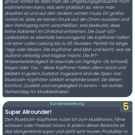
großer Vorteil ist, dass man die Umgebungsgeräusche noch
wahrnehmen kann, was sehr praktisch ist, wenn man
draußen ist und auf den Verkehr achten muss. Ein großer
Vorteil ist, dass sie keinen Druck auf die Ohren ausüben und
den Gehörgang nicht verschließen, was bedeutet, dass
keine Bakterien im Ohrkanal entstehen. Die Dual-LED-
Ladestation ist ebenfalls hervorragend; die Kopfhörer halten
mit einer vollen Ladung bis zu 65 Stunden. Perfekt für lange
Tage oder Reisen. Die Kopfhörer sind klein und leicht, was sie
äußerst vielseitig und tragbar macht. Die IP7-
Wasserbeständigkeit ist ebenfalls ein Highlight. Ob Schweiß,
Regen oder Tau – diese Kopfhörer halten allem stand und
bleiben in gutem Zustand. Insgesamt sind die Open-Ear-
Bluetooth-Kopfhörer wirklich empfehlenswert. Sie bieten
Komfort, Qualität und Langlebigkeit in einem – ein echter
Geheimtipp für Musikliebhaber.
5
Kundenbewertung:
Super Allrounder!
Den Bluetooth-Kopfhörer nutze ich zum Musikhören, Filme
schauen oder Podcast hören. In jedem dieser Bereiche ist
das Klangerlebnis super und steht sehr teuren Produkten in