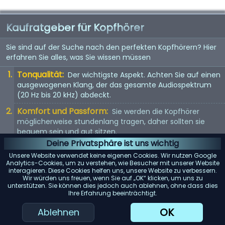
Kaufratgeber für Kopfhörer
Sie sind auf der Suche nach den perfekten Kopfhörern? Hier
erfahren Sie alles, was Sie wissen müssen
Tonqualität:
Der wichtigste Aspekt. Achten Sie auf einen
ausgewogenen Klang, der das gesamte Audiospektrum
(20 Hz bis 20 kHz) abdeckt.
Komfort und Passform:
Sie werden die Kopfhörer
möglicherweise stundenlang tragen, daher sollten sie
bequem sein und gut sitzen.
Deine Privatsphäre ist uns wichtig
Kopfhörertyp:
In-Ear, On-Ear oder Over-Ear? Jeder Typ
Unsere Website verwendet keine eigenen Cookies. Wir nutzen Google
hat seine Vor- und Nachteile. Wählen Sie entsprechend
Analytics-Cookies, um zu verstehen, wie Besucher mit unserer Website
Ihren Vorlieben.
interagieren. Diese Cookies helfen uns, unsere Website zu verbessern.
Wir würden uns freuen, wenn Sie auf „OK“ klicken, um uns zu
unterstützen. Sie können dies jedoch auch ablehnen, ohne dass dies
KI-Einkaufsassistent
Ihre Erfahrung beeinträchtigt.
OK
Ablehnen