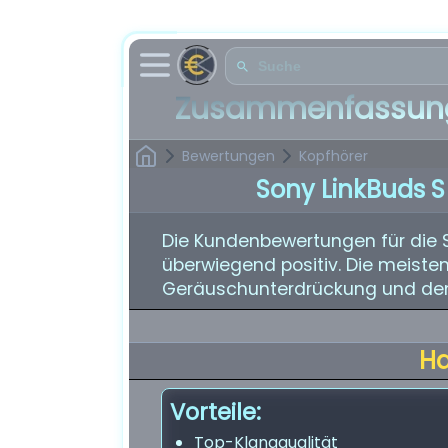
Zusammenfassung
Bewertungen
Kopfhörer
Sony LinkBuds S
Die Kundenbewertungen für die S
überwiegend positiv. Die meisten
Geräuschunterdrückung und dem
H
Vorteile:
Top-Klangqualität