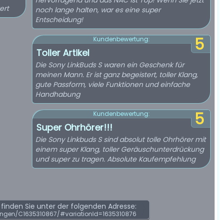
hervorragend und das NAC ist Top! Wenn Sie jetzt
ert
noch lange halten, war es eine super
Entscheidung!
5
Kundenbewertung:
Toller Artikel
Die Sony LinkBuds S waren ein Geschenk für
meinen Mann. Er ist ganz begeistert, toller Klang,
gute Passform, viele Funktionen und einfache
Handhabung
5
Kundenbewertung:
Super Ohrhörer!!!
Die Sony Linkbuds S sind absolut tolle Ohrhörer mit
einem super Klang, toller Geräuschunterdrückung
und super zu tragen. Absolute Kaufempfehlung
inden Sie unter der folgenden Adresse:
ngen/C1635310867/#variationId=1635310876