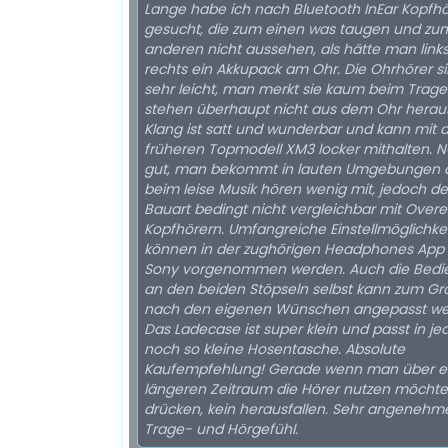
Lange habe ich nach Bluetooth InEar Kopfh
gesucht, die zum einen was taugen und zu
anderen nicht aussehen, als hätte man link
rechts ein Akkupack am Ohr. Die Ohrhörer s
sehr leicht, man merkt sie kaum beim Trag
stehen überhaupt nicht aus dem Ohr heraus
Klang ist satt und wunderbar und kann mit
früheren Topmodell XM3 locker mithalten. NC
gut, man bekommt in lauten Umgebungen 
beim leise Musik hören wenig mit, jedoch de
Bauart bedingt nicht vergleichbar mit Overe
Kopfhörern. Umfangreiche Einstellmöglichke
können in der zughörigen Headphones App
Sony vorgenommen werden. Auch die Bedi
an den beiden Stöpseln selbst kann zum Gro
nach den eigenen Wünschen angepasst we
Das Ladecase ist super klein und passt in je
noch so kleine Hosentasche. Absolute
Kaufempfehlung! Gerade wenn man über e
längeren Zeitraum die Hörer nutzen möchte.
drücken, kein herausfallen. Sehr angenehm
Trage- und Hörgefühl.