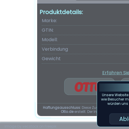
Produktdetails:
Marke:
GTIN:
Modell:
Verbindung
Gewicht
Erfahren Si
Unsere Website
wie Besucher mit
würden uns f
Haftungsausschluss:
Diese Zusammenfassung d
Otto.de
erstellt. Der Inhalt dieser Seit
Ab
Image by vecstock on Freepik