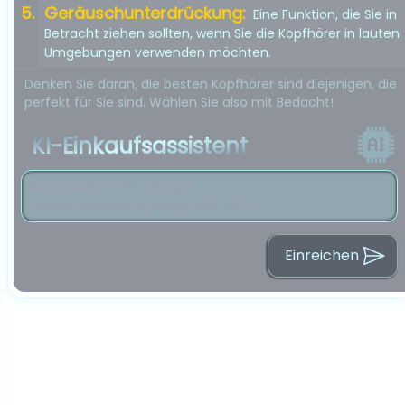
Geräuschunterdrückung:
Eine Funktion, die Sie in
Betracht ziehen sollten, wenn Sie die Kopfhörer in lauten
Umgebungen verwenden möchten.
Denken Sie daran, die besten Kopfhörer sind diejenigen, die
perfekt für Sie sind. Wählen Sie also mit Bedacht!
KI-Einkaufsassistent
Einreichen