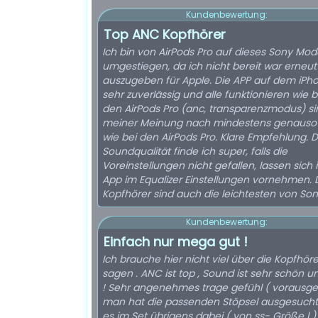
Kundenbewertung:
Top ANC Kopfhörer
Ich bin von AirPods Pro auf dieses Sony Mode
umgestiegen, da ich nicht bereit war erneut 
auszugeben für Apple. Die APP auf dem iPho
sehr zuverlässig und alle funktionieren wie 
den AirPods Pro (anc, transparenzmodus) si
meiner Meinung nach mindestens genauso
wie bei den AirPods Pro. Klare Empfehlung. D
Soundqualität finde ich super, falls die
Voreinstellungen nicht gefallen, lassen sich 
App im Equalizer Einstellungen vornehmen. 
Kopfhörer sind auch die leichtesten von Son
Kundenbewertung:
Einfach nur mega gut !
Ich brauche hier nicht viel über die Kopfhöre
sagen . ANC ist top , Sound ist sehr schön un
! Sehr angenehmes trage gefühl ( vorausge
man hat die passenden Stöpsel ausgesucht)
es im Set übrigens dabei ( von ss- Größe l )