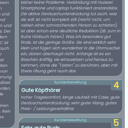
bisher keine Probleme. Verbindung mit Huawei
örern
Smartphone und Laptop funktioniert anstandslos.
m
Die aktive Geräuschunterdrückung tut auch, was
s und
sie soll. Ist nicht komplett still (reicht nicht, um
ind
neben einer schnarchenden Person zu schlafen),
en und
ist aber schon eine deutliche Reduktion (zB. zum in
. Der
Ruhe Hörbuch hören). Was ich besonders gut
 dem
finde, ist die geringe Größe. Sie sind wirklich sehr
 ist
klein und fügen sich wunderbar in die Ohrmuschel
auch
ein, stören überhaupt nicht. Anfangs ist es ein
r
Bisschen knifflig, sie einzusetzen und heraus zu
ar
nehmen, ohne die "Tasten" zu berühren, aber mit
iten
Etwas Übung geht auch das.
 von
enung
4
ßteil
Kundenbewertung:
rden.
Gute Köpfhörer
de
hoher Tragekomfort, lange Laufzeit mit Case, gute
Geräuschunterdrückung, sehr guter Klang, gutes
inen
Preis- / Leistungsverhältnis
 Kein
es
5
Kundenbewertung:
Sehr gute Buds