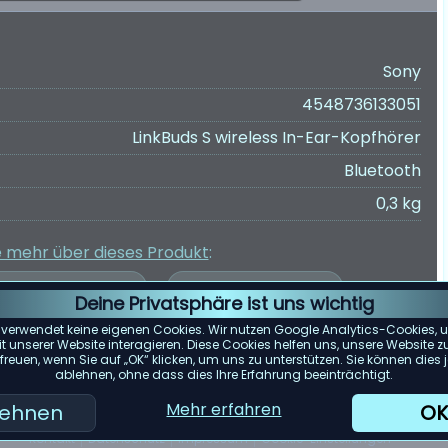
Sony
4548736133051
LinkBuds S wireless In-Ear-Kopfhörer
Bluetooth
0,3 kg
e mehr über dieses Produkt
:
Deine Privatsphäre ist uns wichtig
 verwendet keine eigenen Cookies. Wir nutzen Google Analytics-Cookies, u
 unserer Website interagieren. Diese Cookies helfen uns, unsere Website z
reuen, wenn Sie auf „OK“ klicken, um uns zu unterstützen. Sie können die
er Kundenbewertungen wurde auf Grundlage von Bewertungen von
ablehnen, ohne dass dies Ihre Erfahrung beeinträchtigt.
e spiegelt die zum 23.04.2025 verfügbaren Bewertungen wider.
Mehr erfahren
lehnen
OK
Kontakt
Datenschutz
Impressum
Cookie-Einstellungen