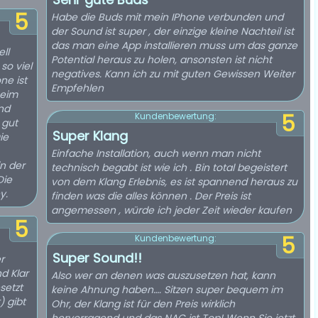
5
Habe die Buds mit mein IPhone verbunden und
der Sound ist super , der einzige kleine Nachteil ist
das man eine App installieren muss um das ganze
ll
Potential heraus zu holen, ansonsten ist nicht
so viel
negatives. Kann ich zu mit guten Gewissen Weiter
ne ist
Empfehlen
beim
nd
5
Kundenbewertung:
 gut
Super Klang
ie
Einfache Installation, auch wenn man nicht
in der
technisch begabt ist wie ich . Bin total begeistert
Die
von dem Klang Erlebnis, es ist spannend heraus zu
y.
finden was die alles können . Der Preis ist
angemessen , würde ich jeder Zeit wieder kaufen
5
5
Kundenbewertung:
Super Sound!!
r
d Klar
Also wer an denen was auszusetzen hat, kann
setzt
keine Ahnung haben…. Sitzen super bequem im
 gibt
Ohr, der Klang ist für den Preis wirklich