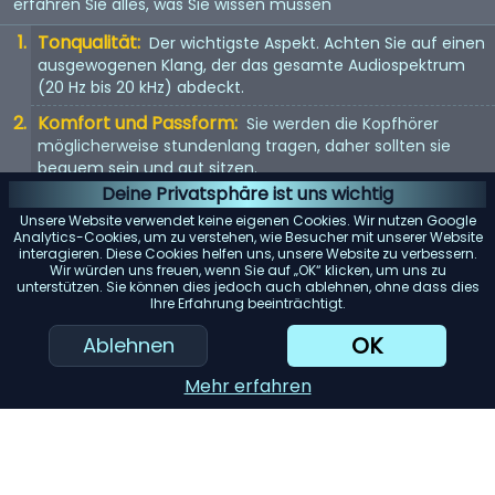
erfahren Sie alles, was Sie wissen müssen
Tonqualität:
Der wichtigste Aspekt. Achten Sie auf einen
ausgewogenen Klang, der das gesamte Audiospektrum
(20 Hz bis 20 kHz) abdeckt.
Komfort und Passform:
Sie werden die Kopfhörer
möglicherweise stundenlang tragen, daher sollten sie
bequem sein und gut sitzen.
Deine Privatsphäre ist uns wichtig
Kopfhörertyp:
In-Ear, On-Ear oder Over-Ear? Jeder Typ
Unsere Website verwendet keine eigenen Cookies. Wir nutzen Google
hat seine Vor- und Nachteile. Wählen Sie entsprechend
Analytics-Cookies, um zu verstehen, wie Besucher mit unserer Website
Ihren Vorlieben.
interagieren. Diese Cookies helfen uns, unsere Website zu verbessern.
Wir würden uns freuen, wenn Sie auf „OK“ klicken, um uns zu
Mit Kabel oder kabellos:
Kabellose Kopfhörer bieten
unterstützen. Sie können dies jedoch auch ablehnen, ohne dass dies
Ihre Erfahrung beeinträchtigt.
Bewegungsfreiheit, aber kabelgebundene Kopfhörer
bieten in der Regel eine bessere Tonqualität.
OK
Ablehnen
KI-Einkaufsassistent
Mehr erfahren