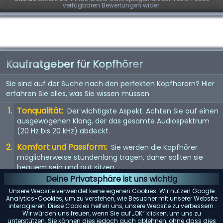
verfügbaren Bewertungen wider.
Kaufratgeber für Kopfhörer
Sie sind auf der Suche nach den perfekten Kopfhörern? Hier
erfahren Sie alles, was Sie wissen müssen
Tonqualität:
Der wichtigste Aspekt. Achten Sie auf einen
ausgewogenen Klang, der das gesamte Audiospektrum
(20 Hz bis 20 kHz) abdeckt.
Komfort und Passform:
Sie werden die Kopfhörer
möglicherweise stundenlang tragen, daher sollten sie
bequem sein und gut sitzen.
Deine Privatsphäre ist uns wichtig
Kopfhörertyp:
In-Ear, On-Ear oder Over-Ear? Jeder Typ
Unsere Website verwendet keine eigenen Cookies. Wir nutzen Google
hat seine Vor- und Nachteile. Wählen Sie entsprechend
Analytics-Cookies, um zu verstehen, wie Besucher mit unserer Website
Ihren Vorlieben.
interagieren. Diese Cookies helfen uns, unsere Website zu verbessern.
Wir würden uns freuen, wenn Sie auf „OK“ klicken, um uns zu
Mit Kabel oder kabellos:
Kabellose Kopfhörer bieten
unterstützen. Sie können dies jedoch auch ablehnen, ohne dass dies