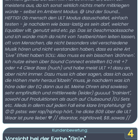
meistens aus, da ich sonst wirklich nichts mehr mitkriegen
würde - selbst im Ambient Modus. 😅 Und der Sound...
HEFTIG! Ob mensch den ULT Modus dazuschaltet, einfach
testen - je nachdem wie bass-lastig es sein darf, welcher
Equalizer vllt. genutzt wird etc. pp. Das ist Geschmackssache
und ich würde mich da nicht von Testberichten leiten lassen,
oft von Menschen, die nicht besonders viel verschiedene
Musik hören und nicht verstanden haben, dass es eine Art
"Live" Effekt haben SOLL: Also muss es ein bisschen 'dröhnen'.
Ich nutze einen über Sound Connect erstellten EQ mit +7
oder +4 Clear Bass (huch) und habe meist ULT +1 dazu an,
aber nicht immer. Dazu muss ich aber sagen, dass ich auch
die Höhen mehr heraus"kitzeln" muss, je nachdem was ich
höre oder der EQ dann aus ist. Meine Ohren sind sowieso
sehr empfindlich und mittlerweile (leider) guuuut "trainiert",
sowohl auf Produktionen als auch auf Clubsound /DJ Sets
etc. Alleds in allem auf jeden Fall eine klare Empfehlung! 😍
😍😍 pstss: wer rap/hiphop hört.. 'ne dicke 808 über die ULT
Wear ist pure liebe! 💙 // disarstar, nightlovell, $B..sowas //
4
Kundenbewertung:
Vorsicht bei der Farbe "Grün"