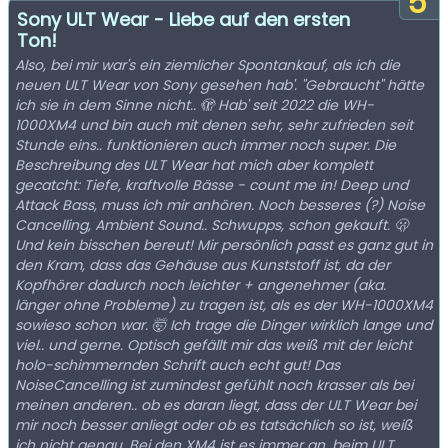
5
Sony ULT Wear - Liebe auf den ersten
Ton!
Also, bei mir war's ein ziemlicher Spontankauf, als ich die
neuen ULT Wear von Sony gesehen hab'. "Gebraucht" hätte
ich sie in dem Sinne nicht.. 🫣 Hab' seit 2022 die WH-
1000XM4 und bin auch mit denen sehr, sehr zufrieden seit
Stunde eins.. funktionieren auch immer noch super. Die
Beschreibung des ULT Wear hat mich aber komplett
gecatcht: Tiefe, kraftvolle Bässe - count me in! Deep und
Attack Bass, muss ich mir anhören. Noch besseres (?) Noise
Cancelling, Ambient Sound.. Schwupps, schon gekauft. 🫢
Und kein bisschen bereut! Mir persönlich passt es ganz gut in
den Kram, dass das Gehäuse aus Kunststoff ist, da der
Kopfhörer dadurch noch leichter + angenehmer (aka.
länger ohne Probleme) zu tragen ist, als es der WH-1000XM4
sowieso schon war. 🤯 Ich trage die Dinger wirklich lange und
viel.. und gerne. Optisch gefällt mir das weiß mit der leicht
holo-schimmernden Schrift auch echt gut! Das
NoiseCancelling ist zumindest gefühlt noch krasser als bei
meinen anderen.. ob es daran liegt, dass der ULT Wear bei
mir noch besser anliegt oder ob es tatsächlich so ist, weiß
ich nicht genau. Bei den XM4 ist es immer an, beim ULT