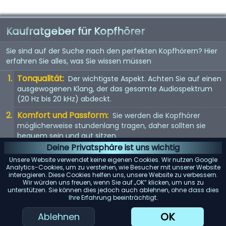
Kaufratgeber für Kopfhörer
Sie sind auf der Suche nach den perfekten Kopfhörern? Hier
erfahren Sie alles, was Sie wissen müssen
Tonqualität:
Der wichtigste Aspekt. Achten Sie auf einen
ausgewogenen Klang, der das gesamte Audiospektrum
(20 Hz bis 20 kHz) abdeckt.
Komfort und Passform:
Sie werden die Kopfhörer
möglicherweise stundenlang tragen, daher sollten sie
bequem sein und gut sitzen.
Deine Privatsphäre ist uns wichtig
Kopfhörertyp:
In-Ear, On-Ear oder Over-Ear? Jeder Typ
Unsere Website verwendet keine eigenen Cookies. Wir nutzen Google
hat seine Vor- und Nachteile. Wählen Sie entsprechend
Analytics-Cookies, um zu verstehen, wie Besucher mit unserer Website
Ihren Vorlieben.
interagieren. Diese Cookies helfen uns, unsere Website zu verbessern.
Wir würden uns freuen, wenn Sie auf „OK“ klicken, um uns zu
Mit Kabel oder kabellos:
Kabellose Kopfhörer bieten
unterstützen. Sie können dies jedoch auch ablehnen, ohne dass dies
Ihre Erfahrung beeinträchtigt.
Bewegungsfreiheit, aber kabelgebundene Kopfhörer
bieten in der Regel eine bessere Tonqualität.
OK
Ablehnen