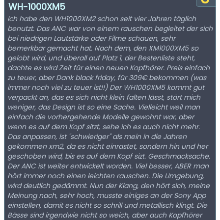
WH-1000XM5
Ich habe den WH1000XM2 schon seit vier Jahren täglich
benutzt. Das ANC war von einem rauschen begleitet der sich
bei niedrigen Lautstärke oder Filme schauen, sehr
bemerkbar gemacht hat. Nach dem, den XM1000XM5 so
gelobt wird, und überall auf Platz 1, der Bestenliste steht,
dachte es wird Zeit für einen neuen Kopfhörer. Preis einfach
zu teuer, aber Dank black friday, für 309€ bekommen (was
immer noch viel zu teuer ist!!) Der WH1000XM5 kommt gut
verpackt an, das es sich nicht klein falten lässt, stört mich
weniger, das Design ist so eine Sache. Vielleicht weil man
einfach die vorhergehende Modelle gewohnt war, aber
wenn es auf dem Kopf sitzt, sehe ich es auch nicht mehr.
Das anpassen, ist "schwieriger" als mein in die Jahren
gekommen xm2, da es nicht einrastet, sondern hin und her
geschoben wird, bis es auf dem Kopf sizt. Geschmacksache.
Der ANC ist weiter entwickelt worden. Viel besser, ABER man
hört immer noch einen leichten rauschen. Die Umgebung,
wird deutlich gedämmt. Nun der Klang, den hört sich, meine
Meinung nach, sehr hoch, musste einiges an der Sony App
einstellen, damit es nicht so schrill und metallisch klingt. Die
Bässe sind irgendwie nicht so weich, aber auch Kopfhörer