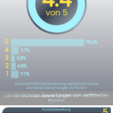
Durchschnittliche Bewertung verifizierter Käufe
und deren Bewertungen in Prozent
Die hilfreichsten Bewertungen von verifizierten
Kunden
5
Kundenbewertung: