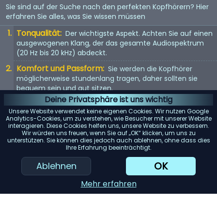
Sie sind auf der Suche nach den perfekten Kopfhörern? Hier
erfahren Sie alles, was Sie wissen müssen
Tonqualität:
Der wichtigste Aspekt. Achten Sie auf einen
ausgewogenen Klang, der das gesamte Audiospektrum
(20 Hz bis 20 kHz) abdeckt.
Komfort und Passform:
Sie werden die Kopfhörer
möglicherweise stundenlang tragen, daher sollten sie
bequem sein und gut sitzen.
Deine Privatsphäre ist uns wichtig
Kopfhörertyp:
In-Ear, On-Ear oder Over-Ear? Jeder Typ
Unsere Website verwendet keine eigenen Cookies. Wir nutzen Google
hat seine Vor- und Nachteile. Wählen Sie entsprechend
Analytics-Cookies, um zu verstehen, wie Besucher mit unserer Website
Ihren Vorlieben.
interagieren. Diese Cookies helfen uns, unsere Website zu verbessern.
Wir würden uns freuen, wenn Sie auf „OK“ klicken, um uns zu
Mit Kabel oder kabellos:
Kabellose Kopfhörer bieten
unterstützen. Sie können dies jedoch auch ablehnen, ohne dass dies
Ihre Erfahrung beeinträchtigt.
Bewegungsfreiheit, aber kabelgebundene Kopfhörer
bieten in der Regel eine bessere Tonqualität.
OK
Ablehnen
KI-Einkaufsassistent
Mehr erfahren