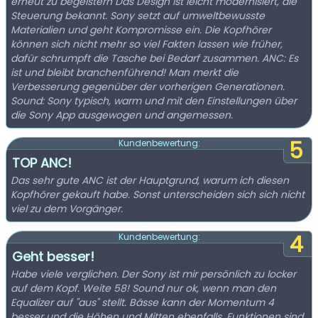
erneut zu begeistern Das Design ist leicht modernisiert, die
Steuerung bekannt. Sony setzt auf umweltbewusste
Materialien und geht Kompromisse ein. Die Kopfhörer
können sich nicht mehr so viel Fakten lassen wie früher,
dafür schrumpft die Tasche bei Bedarf zusammen. ANC: Es
ist und bleibt branchenführend! Man merkt die
Verbesserung gegenüber der vorherigen Generationen.
Sound: Sony typisch, warm und mit den Einstellungen über
die Sony App ausgewogen und angemessen.
5
Kundenbewertung:
TOP ANC!
Das sehr gute ANC ist der Hauptgrund, warum ich diesen
Kopfhörer gekauft habe. Sonst unterscheiden sich sich nicht
viel zu dem Vorgänger.
4
Kundenbewertung:
Geht besser!
Habe viele verglichen. Der Sony ist mir persönlich zu locker
auf dem Kopf. Weite 58! Sound nur ok, wenn man den
Equalizer auf "aus" stellt. Bässe kann der Momentum 4
besser und die Höhen und Mitten ebenfalls. Funktionen sind