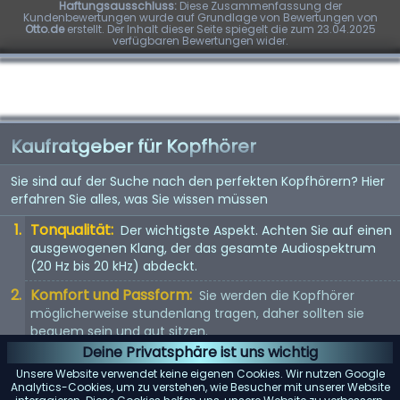
Haftungsausschluss:
Diese Zusammenfassung der
Kundenbewertungen wurde auf Grundlage von Bewertungen von
Otto.de
erstellt. Der Inhalt dieser Seite spiegelt die zum 23.04.2025
verfügbaren Bewertungen wider.
Kaufratgeber für Kopfhörer
Sie sind auf der Suche nach den perfekten Kopfhörern? Hier
erfahren Sie alles, was Sie wissen müssen
Tonqualität:
Der wichtigste Aspekt. Achten Sie auf einen
ausgewogenen Klang, der das gesamte Audiospektrum
(20 Hz bis 20 kHz) abdeckt.
Komfort und Passform:
Sie werden die Kopfhörer
möglicherweise stundenlang tragen, daher sollten sie
bequem sein und gut sitzen.
Deine Privatsphäre ist uns wichtig
Kopfhörertyp:
In-Ear, On-Ear oder Over-Ear? Jeder Typ
Unsere Website verwendet keine eigenen Cookies. Wir nutzen Google
hat seine Vor- und Nachteile. Wählen Sie entsprechend
Analytics-Cookies, um zu verstehen, wie Besucher mit unserer Website
Ihren Vorlieben.