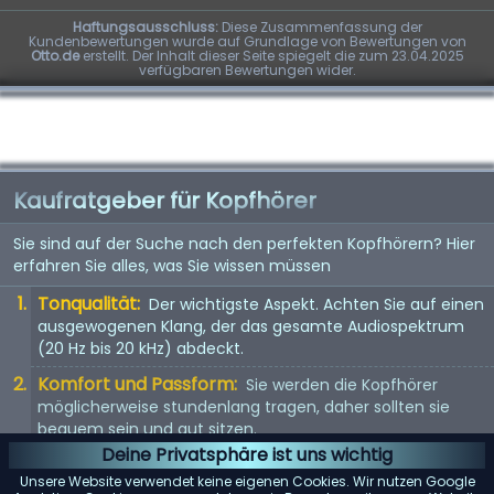
Haftungsausschluss:
Diese Zusammenfassung der
Kundenbewertungen wurde auf Grundlage von Bewertungen von
Otto.de
erstellt. Der Inhalt dieser Seite spiegelt die zum 23.04.2025
verfügbaren Bewertungen wider.
Kaufratgeber für Kopfhörer
Sie sind auf der Suche nach den perfekten Kopfhörern? Hier
erfahren Sie alles, was Sie wissen müssen
Tonqualität:
Der wichtigste Aspekt. Achten Sie auf einen
ausgewogenen Klang, der das gesamte Audiospektrum
(20 Hz bis 20 kHz) abdeckt.
Komfort und Passform:
Sie werden die Kopfhörer
möglicherweise stundenlang tragen, daher sollten sie
bequem sein und gut sitzen.
Deine Privatsphäre ist uns wichtig
Kopfhörertyp:
In-Ear, On-Ear oder Over-Ear? Jeder Typ
Unsere Website verwendet keine eigenen Cookies. Wir nutzen Google
hat seine Vor- und Nachteile. Wählen Sie entsprechend