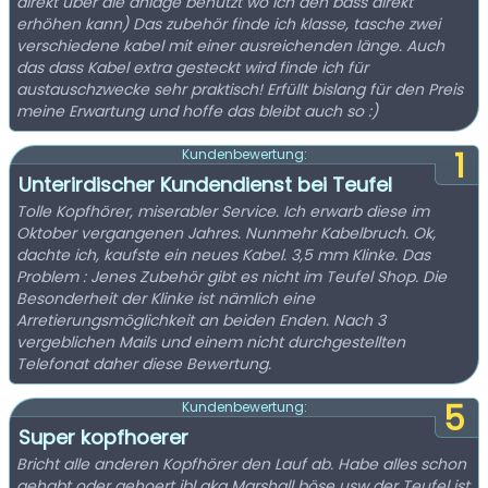
direkt über die anlage benutzt wo ich den bass direkt
erhöhen kann) Das zubehör finde ich klasse, tasche zwei
verschiedene kabel mit einer ausreichenden länge. Auch
das dass Kabel extra gesteckt wird finde ich für
austauschzwecke sehr praktisch! Erfüllt bislang für den Preis
meine Erwartung und hoffe das bleibt auch so :)
1
Kundenbewertung:
Unterirdischer Kundendienst bei Teufel
Tolle Kopfhörer, miserabler Service. Ich erwarb diese im
Oktober vergangenen Jahres. Nunmehr Kabelbruch. Ok,
dachte ich, kaufste ein neues Kabel. 3,5 mm Klinke. Das
Problem : Jenes Zubehör gibt es nicht im Teufel Shop. Die
Besonderheit der Klinke ist nämlich eine
Arretierungsmöglichkeit an beiden Enden. Nach 3
vergeblichen Mails und einem nicht durchgestellten
Telefonat daher diese Bewertung.
5
Kundenbewertung:
Super kopfhoerer
Bricht alle anderen Kopfhörer den Lauf ab. Habe alles schon
gehabt oder gehoert jbl akg Marshall böse usw der Teufel ist